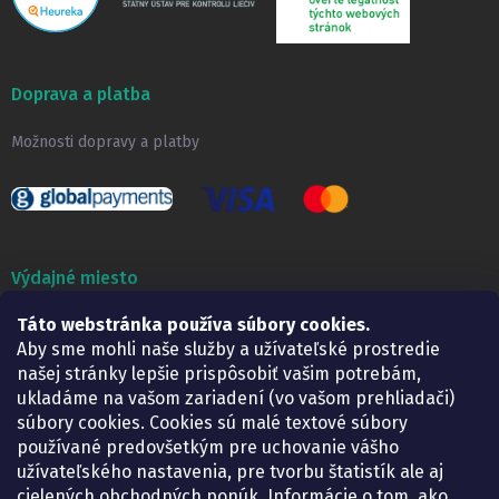
Doprava a platba
Možnosti dopravy a platby
Výdajné miesto
Táto webstránka používa súbory cookies.
Lekáreň ADONAI
Košice – Smetanova 2
Aby sme mohli naše služby a užívateľské prostredie
Pondelok:
07.30 – 15.30 h.
našej stránky lepšie prispôsobiť vašim potrebám,
Utorok:
07.30 – 16.00 h.
ukladáme na vašom zariadení (vo vašom prehliadači)
Streda:
07.30 – 16.00 h.
súbory cookies. Cookies sú malé textové súbory
Štvrtok:
07.30 – 15.30 h.
používané predovšetkým pre uchovanie vášho
Piatok:
07.30 – 15.30 h.
užívateľského nastavenia, pre tvorbu štatistík ale aj
cielených obchodných ponúk. Informácie o tom, ako
KONTAKT