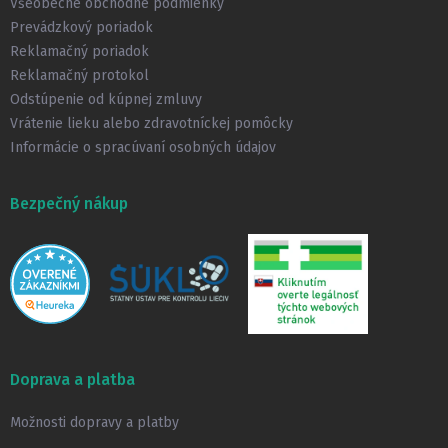
t
Všeobecné obchodné podmienky
i
Prevádzkový poriadok
e
Reklamačný poriadok
Reklamačný protokol
Odstúpenie od kúpnej zmluvy
Vrátenie lieku alebo zdravotníckej pomôcky
Informácie o spracúvaní osobných údajov
Bezpečný nákup
Doprava a platba
Možnosti dopravy a platby