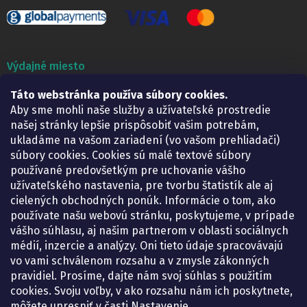
Výdajné miesto
Táto webstránka používa súbory cookies.
Lekáreň ADONAI
Košice – Smetanova 2
Aby sme mohli naše služby a užívateľské prostredie
Pondelok:
07.30 – 15.30 h.
našej stránky lepšie prispôsobiť vašim potrebám,
Utorok:
07.30 – 16.00 h.
ukladáme na vašom zariadení (vo vašom prehliadači)
Streda:
07.30 – 16.00 h.
súbory cookies. Cookies sú malé textové súbory
Štvrtok:
07.30 – 15.30 h.
používané predovšetkým pre uchovanie vášho
Piatok:
07.30 – 15.30 h.
užívateľského nastavenia, pre tvorbu štatistík ale aj
cielených obchodných ponúk. Informácie o tom, ako
KONTAKT
používate našu webovú stránku, poskytujeme, v prípade
vášho súhlasu, aj našim partnerom v oblasti sociálnych
eshop
@
lekarenadonai.sk
médií, inzercie a analýzy. Oni tieto údaje spracovávajú
+421 948 203 203
vo vami schválenom rozsahu a v zmysle zákonných
pravidiel. Prosíme, dajte nám svoj súhlas s použitím
Nájdete nás na Facebooku.
cookies. Svoju voľby, v ako rozsahu nám ich poskytnete,
lekarenadonai/
môžete upresniť v časti Nastavenie.