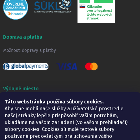
Doprava a platba
Možnosti dopravy a platby
Výdajné miesto
Táto webstránka používa súbory cookies.
Lekáreň ADONAI
Košice – Smetanova 2
Aby sme mohli naše služby a užívateľské prostredie
Pondelok:
07.30 – 15.30 h.
našej stránky lepšie prispôsobiť vašim potrebám,
Utorok:
07.30 – 16.00 h.
ukladáme na vašom zariadení (vo vašom prehliadači)
Streda:
07.30 – 16.00 h.
súbory cookies. Cookies sú malé textové súbory
Štvrtok:
07.30 – 15.30 h.
používané predovšetkým pre uchovanie vášho
Piatok:
07.30 – 15.30 h.