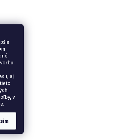
epšie
šom
vané
tvorbu
su, aj
tieto
ných
oľby, v
e.
asím