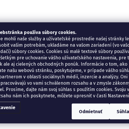
ebstránka používa súbory cookies.
e mohli naše služby a užívateľské prostredie našej stránky l
sobiť vašim potrebám, ukladáme na vašom zariadení (vo va
adači) súbory cookies. Cookies sú malé textové súbory použí
šetkým pre uchovanie vášho užívateľského nastavenia, pre 
tík ale aj cielených obchodných ponúk. Informácie o tom, ako
ate našu webovú stránku, poskytujeme, v prípade vášho súhla
artnerom v oblasti sociálnych médií, inzercie a analýzy. Oni 
spracovávajú vo vami schválenom rozsahu a v zmysle zákon
el. Prosíme, dajte nám svoj súhlas s použitím cookies. Svoju v
zsahu nám ich poskytnete, môžete upresniť v časti Nastaveni
tavenie
Odmietnuť
Súhl