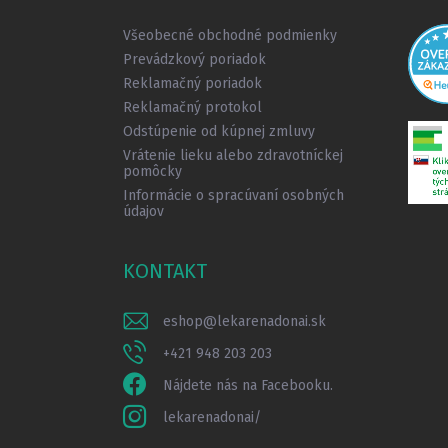
t
i
Všeobecné obchodné podmienky
e
Prevádzkový poriadok
Reklamačný poriadok
Reklamačný protokol
Odstúpenie od kúpnej zmluvy
Vrátenie lieku alebo zdravotníckej
pomôcky
Informácie o spracúvaní osobných
údajov
KONTAKT
eshop
@
lekarenadonai.sk
+421 948 203 203
Nájdete nás na Facebooku.
lekarenadonai/