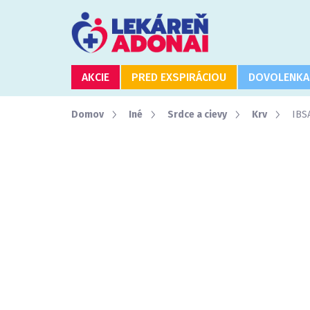
Prejsť
na
obsah
AKCIE
PRED EXSPIRÁCIOU
DOVOLENKA
Domov
Iné
Srdce a cievy
Krv
IBS