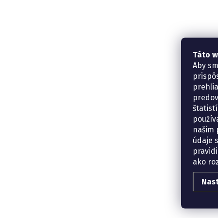
Táto w
Aby sm
prispô
prehli
predov
štatis
použív
našim p
údaje 
pravidi
ako ro
Nas