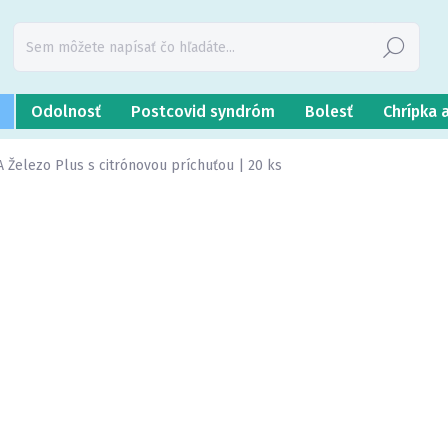
Hľadať
Odolnosť
Postcovid syndróm
Bolesť
Chrípka 
A Železo Plus s citrónovou príchuťou | 20 ks