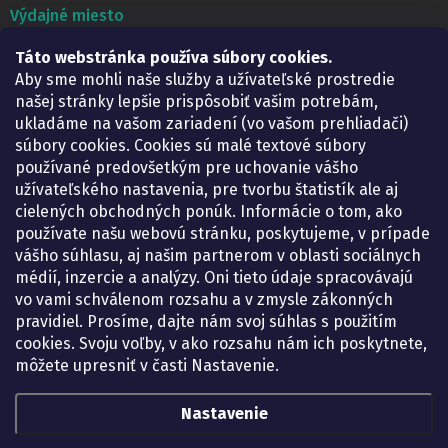
Výdajné miesto
Táto webstránka používa súbory cookies.
Lekáreň ADONAI
Košice – Smetanova 2
Aby sme mohli naše služby a užívateľské prostredie
Pondelok:
07.30 – 15.30 h.
našej stránky lepšie prispôsobiť vašim potrebám,
Utorok:
07.30 – 16.00 h.
ukladáme na vašom zariadení (vo vašom prehliadači)
Streda:
07.30 – 16.00 h.
súbory cookies. Cookies sú malé textové súbory
Štvrtok:
07.30 – 15.30 h.
používané predovšetkým pre uchovanie vášho
Piatok:
07.30 – 15.30 h.
užívateľského nastavenia, pre tvorbu štatistík ale aj
cielených obchodných ponúk. Informácie o tom, ako
KONTAKT
používate našu webovú stránku, poskytujeme, v prípade
vášho súhlasu, aj našim partnerom v oblasti sociálnych
eshop
@
lekarenadonai.sk
médií, inzercie a analýzy. Oni tieto údaje spracovávajú
+421 948 203 203
vo vami schválenom rozsahu a v zmysle zákonných
pravidiel. Prosíme, dajte nám svoj súhlas s použitím
Nájdete nás na Facebooku.
cookies. Svoju voľby, v ako rozsahu nám ich poskytnete,
lekarenadonai/
môžete upresniť v časti Nastavenie.
Nastavenie