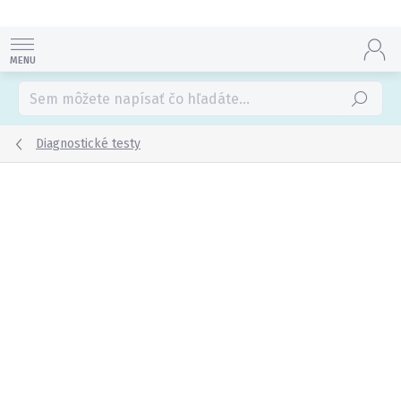
Prejsť
na
obsah
Hľadať
Diagnostické testy