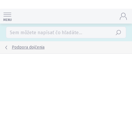
Prejsť
na
obsah
Hľadať
Podpora dojčenia