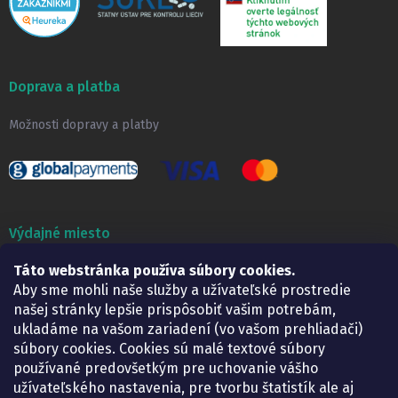
Doprava a platba
Možnosti dopravy a platby
Výdajné miesto
Táto webstránka používa súbory cookies.
Lekáreň ADONAI
Košice – Smetanova 2
Aby sme mohli naše služby a užívateľské prostredie
Pondelok:
07.30 – 15.30 h.
našej stránky lepšie prispôsobiť vašim potrebám,
Utorok:
07.30 – 16.00 h.
ukladáme na vašom zariadení (vo vašom prehliadači)
Streda:
07.30 – 16.00 h.
súbory cookies. Cookies sú malé textové súbory
Štvrtok:
07.30 – 15.30 h.
používané predovšetkým pre uchovanie vášho
Piatok:
07.30 – 15.30 h.
užívateľského nastavenia, pre tvorbu štatistík ale aj