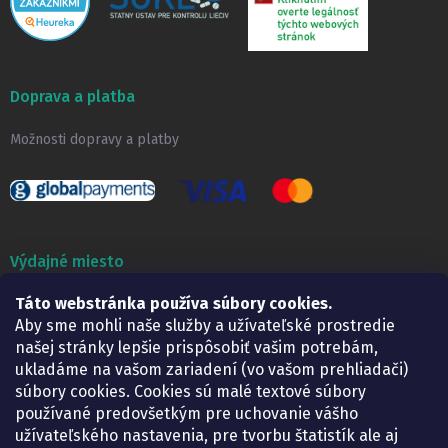
Doprava a platba
Možnosti dopravy a platby
Výdajné miesto
Táto webstránka používa súbory cookies.
Lekáreň ADONAI
Košice – Smetanova 2
Aby sme mohli naše služby a užívateľské prostredie
Pondelok:
07.30 – 15.30 h.
našej stránky lepšie prispôsobiť vašim potrebám,
Utorok:
07.30 – 16.00 h.
ukladáme na vašom zariadení (vo vašom prehliadači)
Streda:
07.30 – 16.00 h.
súbory cookies. Cookies sú malé textové súbory
Štvrtok:
07.30 – 15.30 h.
používané predovšetkým pre uchovanie vášho
Piatok:
07.30 – 15.30 h.
užívateľského nastavenia, pre tvorbu štatistík ale aj