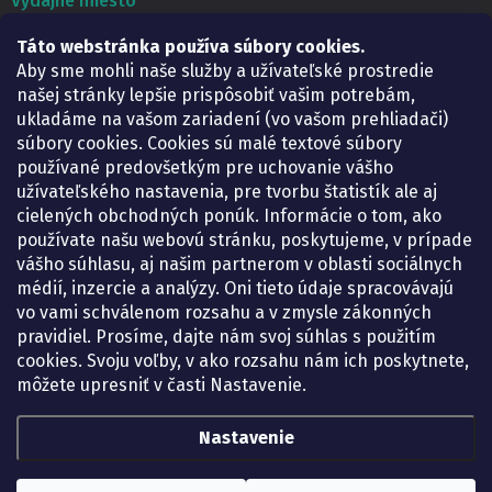
Výdajné miesto
Lekáreň ADONAI
Táto webstránka používa súbory cookies.
Košice – Smetanova 2
Aby sme mohli naše služby a užívateľské prostredie
Pondelok:
07.30 – 15.30 h.
našej stránky lepšie prispôsobiť vašim potrebám,
Utorok:
07.30 – 16.00 h.
ukladáme na vašom zariadení (vo vašom prehliadači)
Streda:
07.30 – 16.00 h.
súbory cookies. Cookies sú malé textové súbory
Štvrtok:
07.30 – 15.30 h.
používané predovšetkým pre uchovanie vášho
Piatok:
07.30 – 15.30 h.
užívateľského nastavenia, pre tvorbu štatistík ale aj
cielených obchodných ponúk. Informácie o tom, ako
KONTAKT
používate našu webovú stránku, poskytujeme, v prípade
vášho súhlasu, aj našim partnerom v oblasti sociálnych
eshop
@
lekarenadonai.sk
médií, inzercie a analýzy. Oni tieto údaje spracovávajú
+421 948 203 203
vo vami schválenom rozsahu a v zmysle zákonných
pravidiel. Prosíme, dajte nám svoj súhlas s použitím
Nájdete nás na Facebooku.
cookies. Svoju voľby, v ako rozsahu nám ich poskytnete,
lekarenadonai/
môžete upresniť v časti Nastavenie.
Nastavenie
Copyright 2026
Lekáreň ADONAI – online lekáreň
. Všetky práva vyhradené.