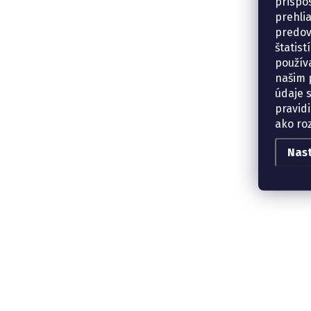
prispô
prehli
predov
štatis
použív
našim p
údaje 
pravidi
ako ro
Nas