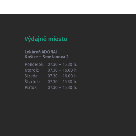
Výdajné miesto
Lekáreň ADONAI
Košice – Smetanova 2
Pondelok:
07.30 – 15.30 h.
Utorok:
07.30 – 16.00 h.
Streda:
07.30 – 16.00 h.
Štvrtok:
07.30 – 15.30 h.
Piatok:
07.30 – 15.30 h.