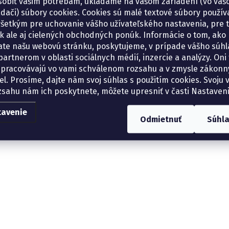
sobiť vašim potrebám, ukladáme na vašom zariadení (vo va
adači) súbory cookies. Cookies sú malé textové súbory použí
šetkým pre uchovanie vášho užívateľského nastavenia, pre 
tík ale aj cielených obchodných ponúk. Informácie o tom, ako
ate našu webovú stránku, poskytujeme, v prípade vášho súhla
artnerom v oblasti sociálnych médií, inzercie a analýzy. Oni 
spracovávajú vo vami schválenom rozsahu a v zmysle zákon
el. Prosíme, dajte nám svoj súhlas s použitím cookies. Svoju v
zsahu nám ich poskytnete, môžete upresniť v časti Nastaveni
tavenie
Odmietnuť
Súhl