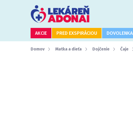
Prejsť
na
obsah
AKCIE
PRED EXSPIRÁCIOU
DOVOLENKA
Domov
Matka a dieťa
Dojčenie
Čaje