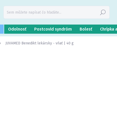
Hľadať
Odolnosť
Postcovid syndróm
Bolesť
Chrípka 
JUVAMED Benedikt lekársky - vňať | 40 g