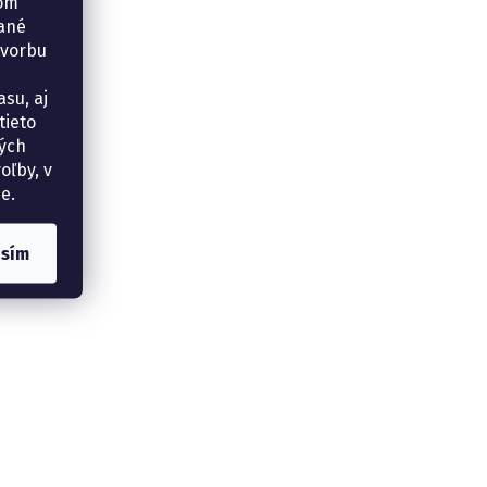
šom
vané
tvorbu
su, aj
tieto
ných
oľby, v
e.
asím