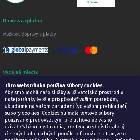
Doprava a platba
Možnosti dopravy a platby
Výdajné miesto
Lekáreň ADONAI
Táto webstránka používa súbory cookies.
Košice – Smetanova 2
Aby sme mohli naše služby a užívateľské prostredie
Pondelok:
07.30 – 15.30 h.
našej stránky lepšie prispôsobiť vašim potrebám,
Utorok:
07.30 – 16.00 h.
ukladáme na vašom zariadení (vo vašom prehliadači)
Streda:
07.30 – 16.00 h.
súbory cookies. Cookies sú malé textové súbory
Štvrtok:
07.30 – 15.30 h.
používané predovšetkým pre uchovanie vášho
Piatok:
07.30 – 15.30 h.
užívateľského nastavenia, pre tvorbu štatistík ale aj
cielených obchodných ponúk. Informácie o tom, ako
KONTAKT