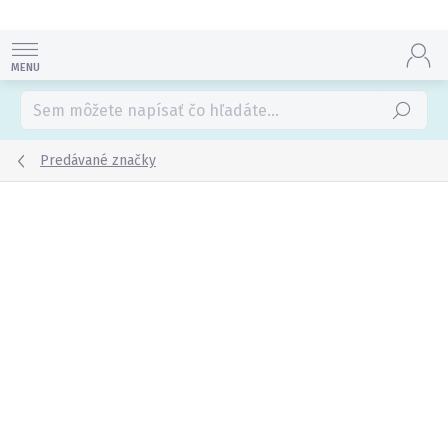
Prejsť
na
obsah
Hľadať
Predávané značky