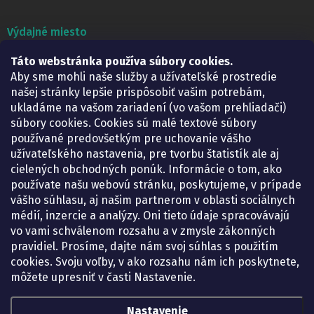
Výdajné miesto
Táto webstránka používa súbory cookies.
Lekáreň ADONAI
Košice – Smetanova 2
Aby sme mohli naše služby a užívateľské prostredie
Pondelok:
07.30 – 15.30 h.
našej stránky lepšie prispôsobiť vašim potrebám,
Utorok:
07.30 – 16.00 h.
ukladáme na vašom zariadení (vo vašom prehliadači)
Streda:
07.30 – 16.00 h.
súbory cookies. Cookies sú malé textové súbory
Štvrtok:
07.30 – 15.30 h.
používané predovšetkým pre uchovanie vášho
Piatok:
07.30 – 15.30 h.
užívateľského nastavenia, pre tvorbu štatistík ale aj
cielených obchodných ponúk. Informácie o tom, ako
KONTAKT
používate našu webovú stránku, poskytujeme, v prípade
vášho súhlasu, aj našim partnerom v oblasti sociálnych
eshop
@
lekarenadonai.sk
médií, inzercie a analýzy. Oni tieto údaje spracovávajú
+421 948 203 203
vo vami schválenom rozsahu a v zmysle zákonných
pravidiel. Prosíme, dajte nám svoj súhlas s použitím
Nájdete nás na Facebooku.
cookies. Svoju voľby, v ako rozsahu nám ich poskytnete,
lekarenadonai/
môžete upresniť v časti Nastavenie.
Nastavenie