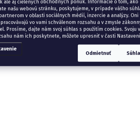
tík ale aj cielených obchodných ponúk. Informácie o tom, ako
ate našu webovú stránku, poskytujeme, v prípade vášho súhla
artnerom v oblasti sociálnych médií, inzercie a analýzy. Oni 
spracovávajú vo vami schválenom rozsahu a v zmysle zákon
el. Prosíme, dajte nám svoj súhlas s použitím cookies. Svoju v
zsahu nám ich poskytnete, môžete upresniť v časti Nastaveni
tavenie
Odmietnuť
Súhl