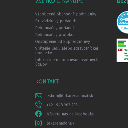
VŠETKO O NÁKUPE
Bez
t
i
Všeobecné obchodné podmienky
e
Prevádzkový poriadok
Reklamačný poriadok
Reklamačný protokol
Odstúpenie od kúpnej zmluvy
Vrátenie lieku alebo zdravotníckej
pomôcky
Informácie o spracúvaní osobných
údajov
KONTAKT
eshop
@
lekarenadonai.sk
+421 948 203 203
Nájdete nás na Facebooku.
lekarenadonai/