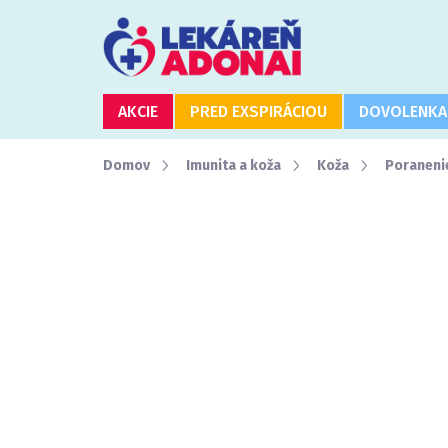
Prejsť
na
obsah
AKCIE
PRED EXSPIRÁCIOU
DOVOLENKA
Domov
Imunita a koža
Koža
Poraneni