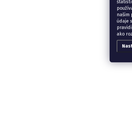
štatis
použív
našim p
údaje 
pravidi
ako ro
Nas