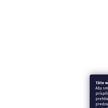
Táto w
Aby sm
prispô
prehli
predov