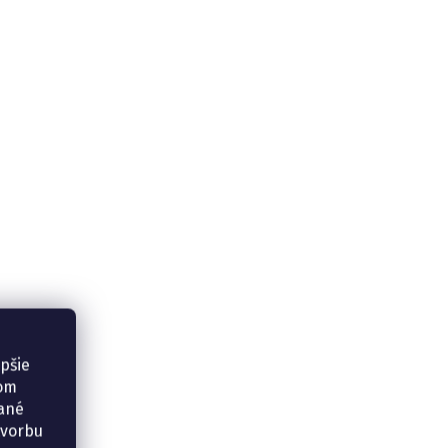
epšie
šom
vané
tvorbu