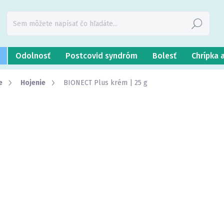
Hľadať
Odolnosť
Postcovid syndróm
Bolesť
Chrípka 
e
Hojenie
BIONECT Plus krém | 25 g