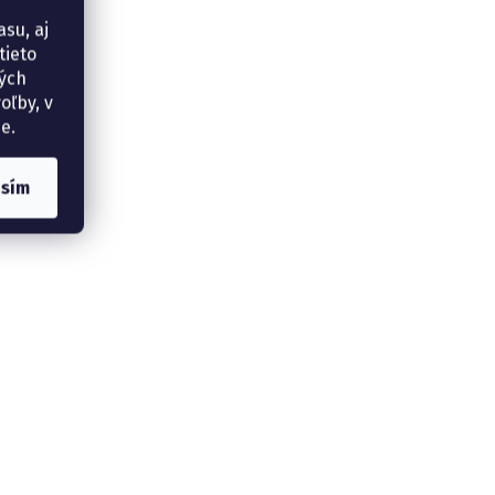
su, aj
tieto
ných
oľby, v
e.
asím