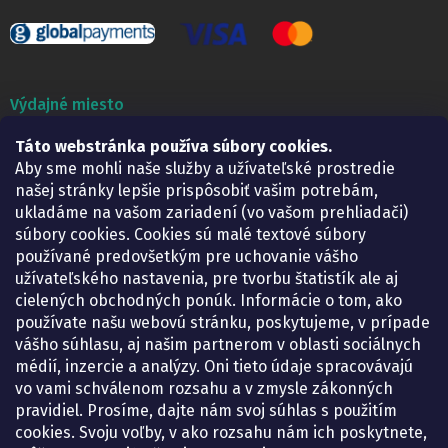
Výdajné miesto
Lekáreň ADONAI
Táto webstránka používa súbory cookies.
Košice – Smetanova 2
Aby sme mohli naše služby a užívateľské prostredie
Pondelok:
07.30 – 15.30 h.
našej stránky lepšie prispôsobiť vašim potrebám,
Utorok:
07.30 – 16.00 h.
ukladáme na vašom zariadení (vo vašom prehliadači)
Streda:
07.30 – 16.00 h.
súbory cookies. Cookies sú malé textové súbory
Štvrtok:
07.30 – 15.30 h.
používané predovšetkým pre uchovanie vášho
Piatok:
07.30 – 15.30 h.
užívateľského nastavenia, pre tvorbu štatistík ale aj
cielených obchodných ponúk. Informácie o tom, ako
KONTAKT
používate našu webovú stránku, poskytujeme, v prípade
vášho súhlasu, aj našim partnerom v oblasti sociálnych
eshop
@
lekarenadonai.sk
médií, inzercie a analýzy. Oni tieto údaje spracovávajú
+421 948 203 203
vo vami schválenom rozsahu a v zmysle zákonných
pravidiel. Prosíme, dajte nám svoj súhlas s použitím
Nájdete nás na Facebooku.
cookies. Svoju voľby, v ako rozsahu nám ich poskytnete,
lekarenadonai/