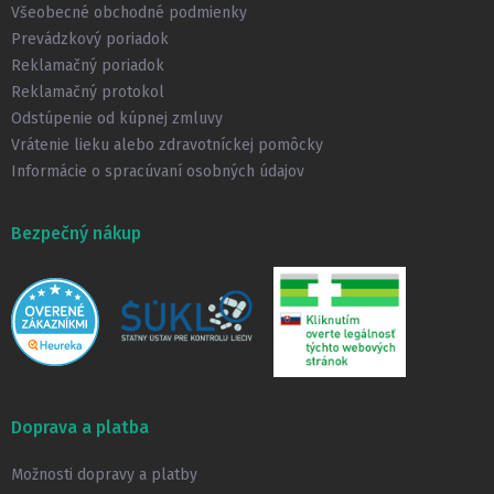
t
Všeobecné obchodné podmienky
i
Prevádzkový poriadok
e
Reklamačný poriadok
Reklamačný protokol
Odstúpenie od kúpnej zmluvy
Vrátenie lieku alebo zdravotníckej pomôcky
Informácie o spracúvaní osobných údajov
Bezpečný nákup
Doprava a platba
Možnosti dopravy a platby