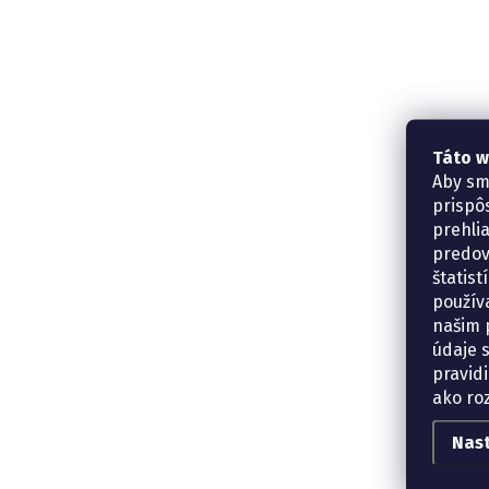
Táto w
Aby sm
prispô
prehli
predov
štatis
použív
našim p
údaje 
pravidi
ako ro
Nas