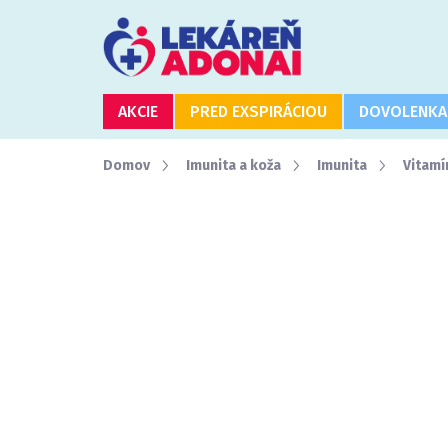
Prejsť
na
obsah
AKCIE
PRED EXSPIRÁCIOU
DOVOLENKA
Domov
Imunita a koža
Imunita
Vitamí