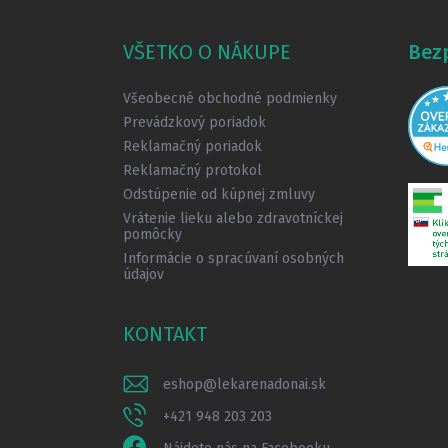
á
p
ä
VŠETKO O NÁKUPE
Bez
t
i
Všeobecné obchodné podmienky
e
Prevádzkový poriadok
Reklamačný poriadok
Reklamačný protokol
Odstúpenie od kúpnej zmluvy
Vrátenie lieku alebo zdravotníckej
pomôcky
Informácie o spracúvaní osobných
údajov
KONTAKT
eshop
@
lekarenadonai.sk
+421 948 203 203