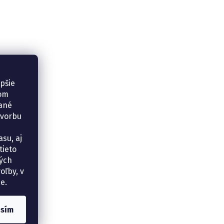
epšie
šom
vané
tvorbu
su, aj
tieto
ných
oľby, v
e.
asím