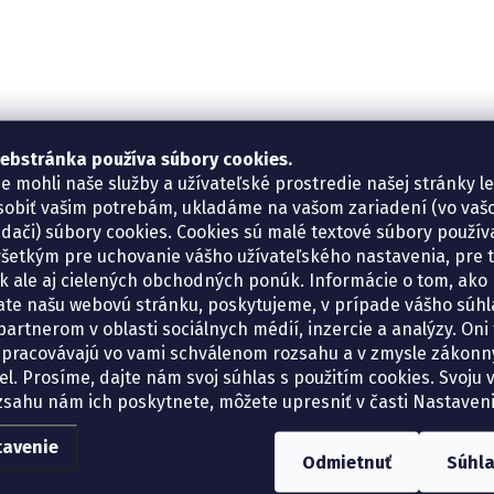
ebstránka používa súbory cookies.
e mohli naše služby a užívateľské prostredie našej stránky l
sobiť vašim potrebám, ukladáme na vašom zariadení (vo va
adači) súbory cookies. Cookies sú malé textové súbory použí
šetkým pre uchovanie vášho užívateľského nastavenia, pre 
tík ale aj cielených obchodných ponúk. Informácie o tom, ako
ate našu webovú stránku, poskytujeme, v prípade vášho súhla
artnerom v oblasti sociálnych médií, inzercie a analýzy. Oni 
spracovávajú vo vami schválenom rozsahu a v zmysle zákon
el. Prosíme, dajte nám svoj súhlas s použitím cookies. Svoju v
zsahu nám ich poskytnete, môžete upresniť v časti Nastaveni
tavenie
Odmietnuť
Súhl