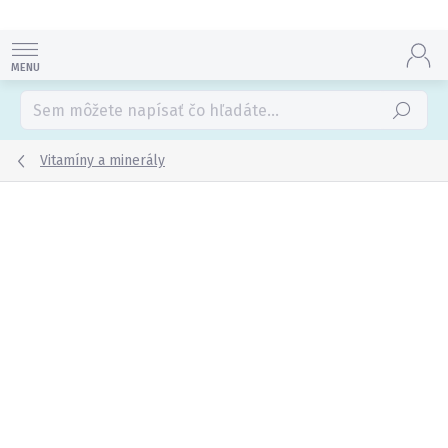
Prejsť
na
obsah
Hľadať
Vitamíny a minerály