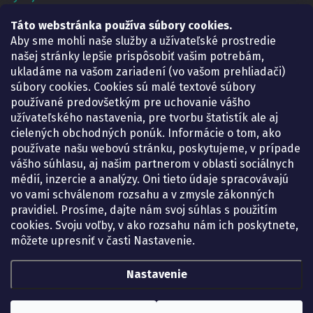
Lekáreň ADONAI
Táto webstránka používa súbory cookies.
Košice – Smetanova 2
Aby sme mohli naše služby a užívateľské prostredie
Pondelok:
07.30 – 15.30 h.
našej stránky lepšie prispôsobiť vašim potrebám,
Utorok:
07.30 – 16.00 h.
ukladáme na vašom zariadení (vo vašom prehliadači)
Streda:
07.30 – 16.00 h.
súbory cookies. Cookies sú malé textové súbory
Štvrtok:
07.30 – 15.30 h.
používané predovšetkým pre uchovanie vášho
Piatok:
07.30 – 15.30 h.
užívateľského nastavenia, pre tvorbu štatistík ale aj
cielených obchodných ponúk. Informácie o tom, ako
KONTAKT
používate našu webovú stránku, poskytujeme, v prípade
vášho súhlasu, aj našim partnerom v oblasti sociálnych
eshop
@
lekarenadonai.sk
médií, inzercie a analýzy. Oni tieto údaje spracovávajú
+421 948 203 203
vo vami schválenom rozsahu a v zmysle zákonných
pravidiel. Prosíme, dajte nám svoj súhlas s použitím
Nájdete nás na Facebooku.
cookies. Svoju voľby, v ako rozsahu nám ich poskytnete,
lekarenadonai/
môžete upresniť v časti Nastavenie.
Nastavenie
Copyright 2026
Lekáreň ADONAI – online lekáreň
. Všetky práva vyhradené.