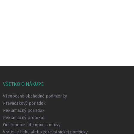
Z
á
p
VŠETKO O NÁKUPE
ä
t
Všeobecné obchodné podmienky
i
Prevádzkový poriadok
e
Reklamačný poriadok
Reklamačný protokol
Odstúpenie od kúpnej zmluvy
Vrátenie lieku alebo zdravotníckej pomôcky