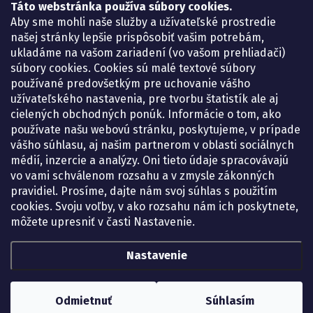
Lekáreň ADONAI
Táto webstránka používa súbory cookies.
Košice – Smetanova 2
Aby sme mohli naše služby a užívateľské prostredie
Pondelok:
07.30 – 15.30 h.
našej stránky lepšie prispôsobiť vašim potrebám,
Utorok:
07.30 – 16.00 h.
ukladáme na vašom zariadení (vo vašom prehliadači)
Streda:
07.30 – 16.00 h.
súbory cookies. Cookies sú malé textové súbory
Štvrtok:
07.30 – 15.30 h.
používané predovšetkým pre uchovanie vášho
Piatok:
07.30 – 15.30 h.
užívateľského nastavenia, pre tvorbu štatistík ale aj
cielených obchodných ponúk. Informácie o tom, ako
KONTAKT
používate našu webovú stránku, poskytujeme, v prípade
vášho súhlasu, aj našim partnerom v oblasti sociálnych
eshop
@
lekarenadonai.sk
médií, inzercie a analýzy. Oni tieto údaje spracovávajú
+421 948 203 203
vo vami schválenom rozsahu a v zmysle zákonných
pravidiel. Prosíme, dajte nám svoj súhlas s použitím
Nájdete nás na Facebooku.
cookies. Svoju voľby, v ako rozsahu nám ich poskytnete,
lekarenadonai/
môžete upresniť v časti Nastavenie.
Nastavenie
Copyright 2026
Lekáreň ADONAI – online lekáreň
. Všetky práva vyhradené.
Upraviť nastavenie cookies
Odmietnuť
Súhlasím