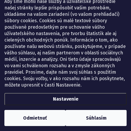
Aby sme mohli naše služby a užívateľské prostredie
Pondelok:
07.30 – 15.30 h.
našej stránky lepšie prispôsobiť vašim potrebám,
Utorok:
07.30 – 16.00 h.
ukladáme na vašom zariadení (vo vašom prehliadači)
Streda:
07.30 – 16.00 h.
súbory cookies. Cookies sú malé textové súbory
Štvrtok:
07.30 – 15.30 h.
používané predovšetkým pre uchovanie vášho
Piatok:
07.30 – 15.30 h.
užívateľského nastavenia, pre tvorbu štatistík ale aj
cielených obchodných ponúk. Informácie o tom, ako
KONTAKT
používate našu webovú stránku, poskytujeme, v prípade
vášho súhlasu, aj našim partnerom v oblasti sociálnych
eshop
@
lekarenadonai.sk
médií, inzercie a analýzy. Oni tieto údaje spracovávajú
+421 948 203 203
vo vami schválenom rozsahu a v zmysle zákonných
pravidiel. Prosíme, dajte nám svoj súhlas s použitím
Nájdete nás na Facebooku.
cookies. Svoju voľby, v ako rozsahu nám ich poskytnete,
lekarenadonai/
môžete upresniť v časti Nastavenie.
Nastavenie
Copyright 2026
Lekáreň ADONAI – online lekáreň
. Všetky práva vyhradené.
Upraviť nastavenie cookies
Odmietnuť
Súhlasím
Vytvoril Shoptet