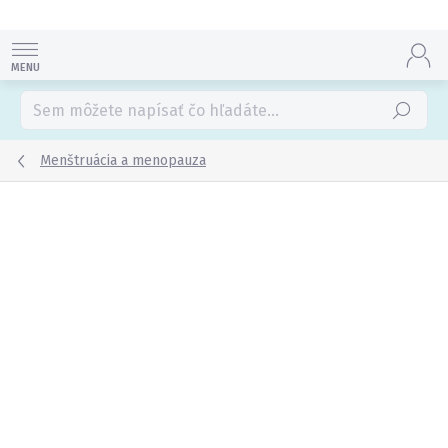
Prejsť
na
obsah
Hľadať
Menštruácia a menopauza