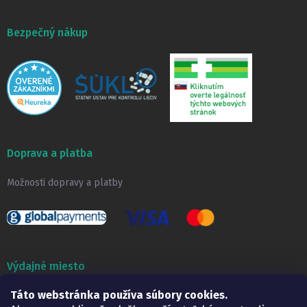
Bezpečný nákup
Doprava a platba
Možnosti dopravy a platby
Výdajné miesto
Táto webstránka používa súbory cookies.
Lekáreň ADONAI
Košice – Smetanova 2