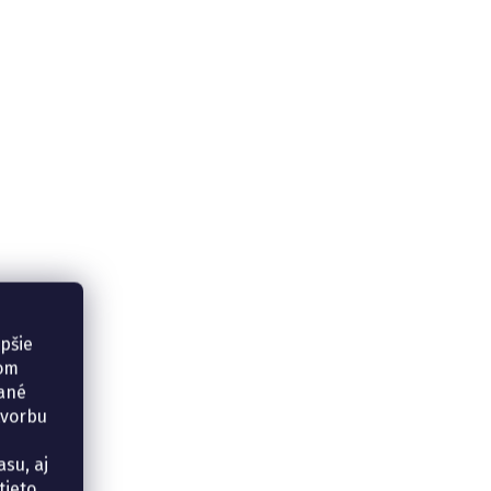
epšie
šom
vané
tvorbu
su, aj
tieto