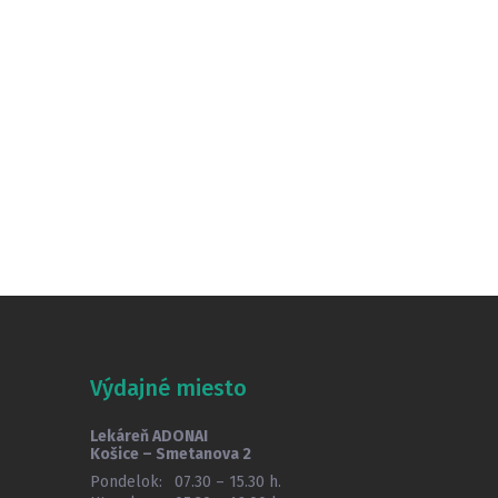
Výdajné miesto
Lekáreň ADONAI
Košice – Smetanova 2
Pondelok:
07.30 – 15.30 h.