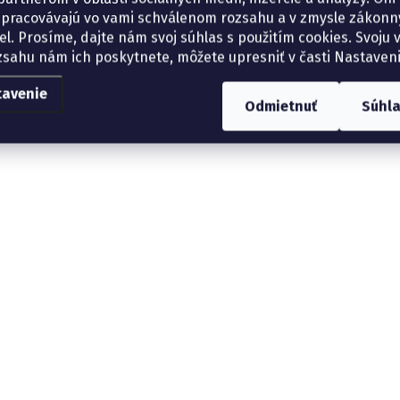
spracovávajú vo vami schválenom rozsahu a v zmysle zákon
el. Prosíme, dajte nám svoj súhlas s použitím cookies. Svoju v
zsahu nám ich poskytnete, môžete upresniť v časti Nastaveni
tavenie
Odmietnuť
Súhl