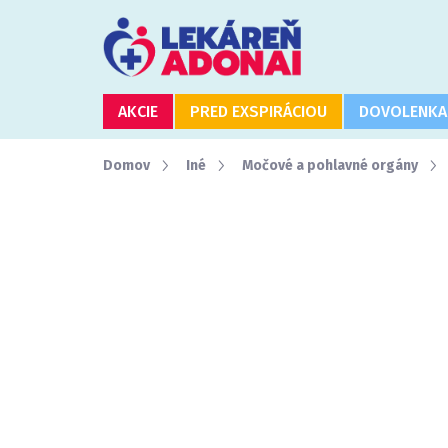
Prejsť
na
obsah
AKCIE
PRED EXSPIRÁCIOU
DOVOLENKA
Domov
Iné
Močové a pohlavné orgány