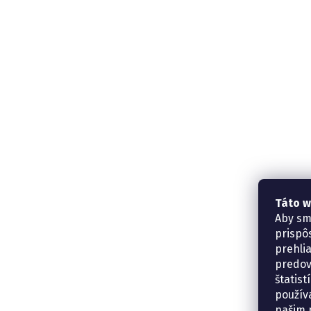
Táto w
Aby sm
prispô
prehli
predov
štatis
použív
našim p