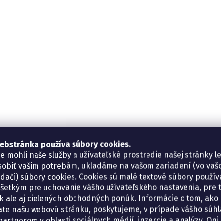
ebstránka používa súbory cookies.
e mohli naše služby a užívateľské prostredie našej stránky l
sobiť vašim potrebám, ukladáme na vašom zariadení (vo va
adači) súbory cookies. Cookies sú malé textové súbory použí
šetkým pre uchovanie vášho užívateľského nastavenia, pre 
tík ale aj cielených obchodných ponúk. Informácie o tom, ako
ate našu webovú stránku, poskytujeme, v prípade vášho súhla
artnerom v oblasti sociálnych médií, inzercie a analýzy. Oni 