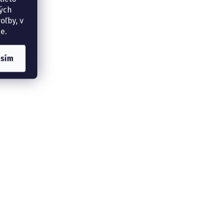
ných
oľby, v
e.
asím