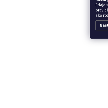
údaje 
pravidi
ako ro
Nas