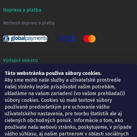
Doprava a platba
Možnosti dopravy a platby
Výdajné miesto
Táto webstránka používa súbory cookies.
Lekáreň ADONAI
Košice – Smetanova 2
Aby sme mohli naše služby a užívateľské prostredie
Pondelok:
07.30 – 15.30 h.
našej stránky lepšie prispôsobiť vašim potrebám,
Utorok:
07.30 – 16.00 h.
ukladáme na vašom zariadení (vo vašom prehliadači)
Streda:
07.30 – 16.00 h.
súbory cookies. Cookies sú malé textové súbory
Štvrtok:
07.30 – 15.30 h.
používané predovšetkým pre uchovanie vášho
Piatok:
07.30 – 15.30 h.
užívateľského nastavenia, pre tvorbu štatistík ale aj
cielených obchodných ponúk. Informácie o tom, ako
KONTAKT
používate našu webovú stránku, poskytujeme, v prípade
vášho súhlasu, aj našim partnerom v oblasti sociálnych
eshop
@
lekarenadonai.sk