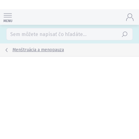
Prejsť
na
obsah
Hľadať
Menštruácia a menopauza