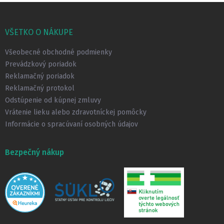
Z
á
p
VŠETKO O NÁKUPE
ä
t
Všeobecné obchodné podmienky
i
Prevádzkový poriadok
e
Reklamačný poriadok
Reklamačný protokol
Odstúpenie od kúpnej zmluvy
Vrátenie lieku alebo zdravotníckej pomôcky
Informácie o spracúvaní osobných údajov
Bezpečný nákup