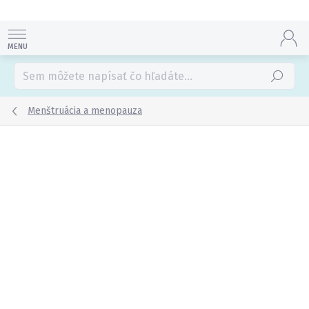
Prejsť
na
obsah
Hľadať
Menštruácia a menopauza