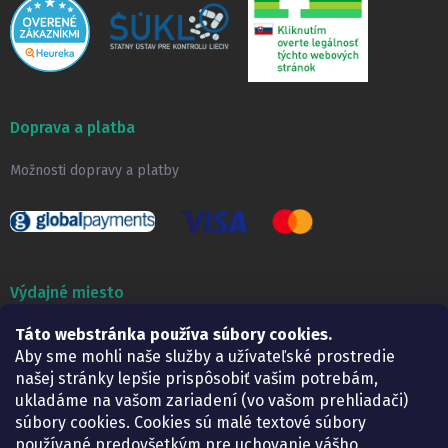
Doprava a platba
Možnosti dopravy a platby
Výdajné miesto
Táto webstránka používa súbory cookies.
Lekáreň ADONAI
Košice – Smetanova 2
Aby sme mohli naše služby a užívateľské prostredie
Pondelok:
07.30 – 15.30 h.
našej stránky lepšie prispôsobiť vašim potrebám,
Utorok:
07.30 – 16.00 h.
ukladáme na vašom zariadení (vo vašom prehliadači)
Streda:
07.30 – 16.00 h.
súbory cookies. Cookies sú malé textové súbory
Štvrtok:
07.30 – 15.30 h.
používané predovšetkým pre uchovanie vášho