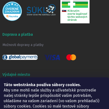
Doprava a platba
Možnosti dopravy a platby
Výdajné miesto
Táto webstránka používa súbory cookies.
Lekáreň ADONAI
Košice – Smetanova 2
Aby sme mohli naše služby a užívateľské prostredie
Pondelok:
07.30 – 15.30 h.
našej stránky lepšie prispôsobiť vašim potrebám,
Utorok:
07.30 – 16.00 h.
ukladáme na vašom zariadení (vo vašom prehliadači)
Streda:
07.30 – 16.00 h.
súbory cookies. Cookies sú malé textové súbory
Štvrtok:
07.30 – 15.30 h.