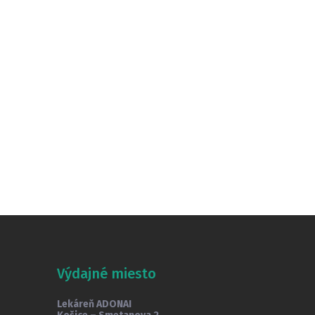
Výdajné miesto
Lekáreň ADONAI