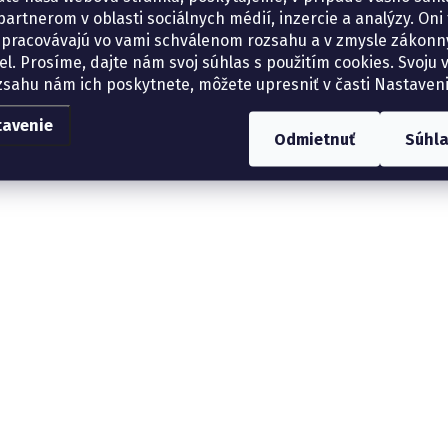
artnerom v oblasti sociálnych médií, inzercie a analýzy. Oni 
spracovávajú vo vami schválenom rozsahu a v zmysle zákon
el. Prosíme, dajte nám svoj súhlas s použitím cookies. Svoju v
zsahu nám ich poskytnete, môžete upresniť v časti Nastaveni
tavenie
Odmietnuť
Súhl