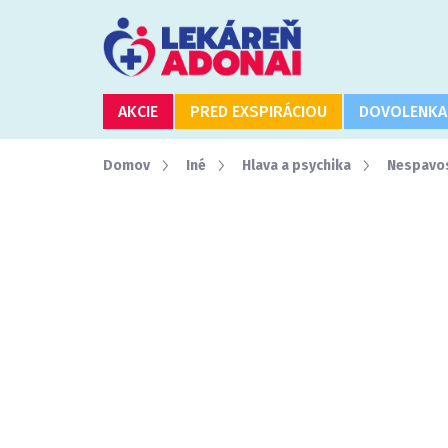
Prejsť
na
obsah
AKCIE
PRED EXSPIRÁCIOU
DOVOLENKA
Domov
Iné
Hlava a psychika
Nespavos