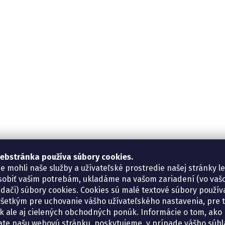
ebstránka používa súbory cookies.
e mohli naše služby a užívateľské prostredie našej stránky l
sobiť vašim potrebám, ukladáme na vašom zariadení (vo va
adači) súbory cookies. Cookies sú malé textové súbory použí
šetkým pre uchovanie vášho užívateľského nastavenia, pre 
tík ale aj cielených obchodných ponúk. Informácie o tom, ako
ate našu webovú stránku, poskytujeme, v prípade vášho súhla