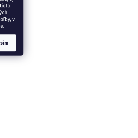
tieto
ných
oľby, v
e.
asím