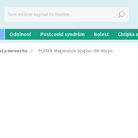
Hľadať
Odolnosť
Postcovid syndróm
Bolesť
Chrípka 
ť a nervozita
PLATAN Magnesium bisglyc.+B6 80cps