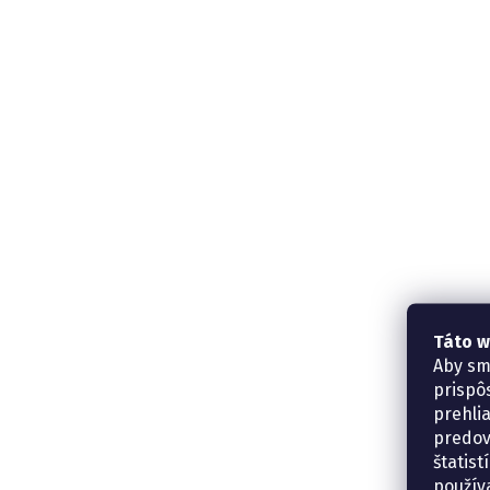
Táto w
Aby sm
prispô
prehli
predov
štatis
použív