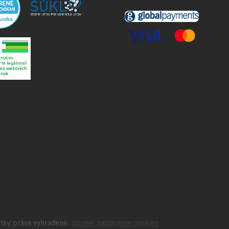
etky práva vyhradené.
Upraviť nastavenie cookies