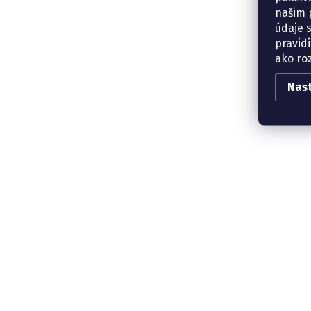
našim p
údaje 
pravidi
ako ro
Nas