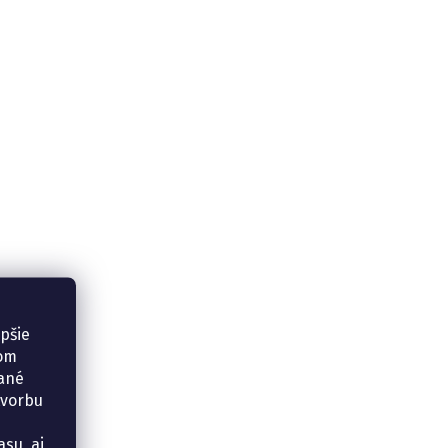
epšie
šom
vané
tvorbu
su, aj