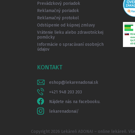
e
Prevádzkový poriadok
Reklamačný poriadok
Reklamačný protokol
Odstúpenie od kúpnej zmluvy
Vrátenie lieku alebo zdravotníckej
pomôcky
Informácie o spracúvaní osobných
údajov
KONTAKT
eshop
@
lekarenadonai.sk
+421 948 203 203
Nájdete nás na Facebooku.
lekarenadonai/
Copyright 2026
Lekáreň ADONAI – online lekáreň
. Vš