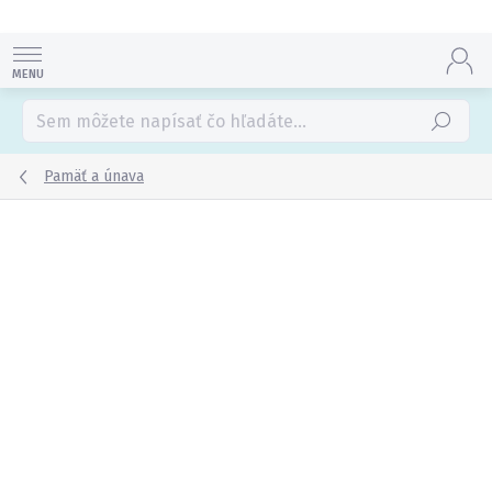
Prejsť
na
obsah
Hľadať
Pamäť a únava