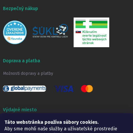
Bezpečný nákup
Doprava a platba
Možnosti dopravy a platby
Výdajné miesto
Táto webstránka používa súbory cookies.
Lekáreň ADONAI
Košice – Smetanova 2
Aby sme mohli naše služby a užívateľské prostredie