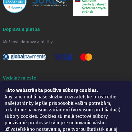
Doprava a platba
Možnosti dopravy a platby
Výdajné miesto
Táto webstránka používa súbory cookies.
Lekáreň ADONAI
Košice – Smetanova 2
Aby sme mohli naše služby a užívateľské prostredie
Pondelok:
07.30 – 15.30 h.
našej stránky lepšie prispôsobiť vašim potrebám,
Utorok:
07.30 – 16.00 h.
ukladáme na vašom zariadení (vo vašom prehliadači)
Streda:
07.30 – 16.00 h.
súbory cookies. Cookies sú malé textové súbory
Štvrtok:
07.30 – 15.30 h.
používané predovšetkým pre uchovanie vášho
Piatok:
07.30 – 15.30 h.
užívateľského nastavenia, pre tvorbu štatistík ale aj