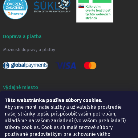
Doprava a platba
Možnosti dopravy a platby
Výdajné miesto
Táto webstránka používa súbory cookies.
Lekáreň ADONAI
Košice – Smetanova 2
Aby sme mohli naše služby a užívateľské prostredie
Pondelok:
07.30 – 15.30 h.
našej stránky lepšie prispôsobiť vašim potrebám,
Utorok:
07.30 – 16.00 h.
ukladáme na vašom zariadení (vo vašom prehliadači)
Streda:
07.30 – 16.00 h.
súbory cookies. Cookies sú malé textové súbory
Štvrtok:
07.30 – 15.30 h.
používané predovšetkým pre uchovanie vášho
Piatok:
07.30 – 15.30 h.