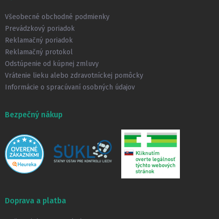
ä
t
Všeobecné obchodné podmienky
i
Prevádzkový poriadok
e
Reklamačný poriadok
Reklamačný protokol
Odstúpenie od kúpnej zmluvy
Vrátenie lieku alebo zdravotníckej pomôcky
Informácie o spracúvaní osobných údajov
Bezpečný nákup
Doprava a platba