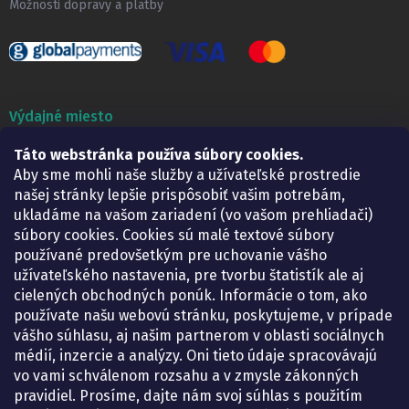
Možnosti dopravy a platby
Výdajné miesto
Táto webstránka používa súbory cookies.
Lekáreň ADONAI
Košice – Smetanova 2
Aby sme mohli naše služby a užívateľské prostredie
Pondelok:
07.30 – 15.30 h.
našej stránky lepšie prispôsobiť vašim potrebám,
Utorok:
07.30 – 16.00 h.
ukladáme na vašom zariadení (vo vašom prehliadači)
Streda:
07.30 – 16.00 h.
súbory cookies. Cookies sú malé textové súbory
Štvrtok:
07.30 – 15.30 h.
používané predovšetkým pre uchovanie vášho
Piatok:
07.30 – 15.30 h.
užívateľského nastavenia, pre tvorbu štatistík ale aj
cielených obchodných ponúk. Informácie o tom, ako
KONTAKT
používate našu webovú stránku, poskytujeme, v prípade
vášho súhlasu, aj našim partnerom v oblasti sociálnych
eshop
@
lekarenadonai.sk
médií, inzercie a analýzy. Oni tieto údaje spracovávajú
+421 948 203 203
vo vami schválenom rozsahu a v zmysle zákonných
pravidiel. Prosíme, dajte nám svoj súhlas s použitím
Nájdete nás na Facebooku.