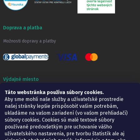
Doprava a platba
Možnosti dopravy a platby
Výdajné miesto
Táto webstránka používa súbory cookies.
Lekáreň ADONAI
Košice – Smetanova 2
Aby sme mohli naše služby a užívateľské prostredie
Pondelok:
07.30 – 15.30 h.
našej stránky lepšie prispôsobiť vašim potrebám,
Utorok:
07.30 – 16.00 h.
ukladáme na vašom zariadení (vo vašom prehliadači)
Streda:
07.30 – 16.00 h.
súbory cookies. Cookies sú malé textové súbory
Štvrtok:
07.30 – 15.30 h.
používané predovšetkým pre uchovanie vášho
Piatok:
07.30 – 15.30 h.
užívateľského nastavenia, pre tvorbu štatistík ale aj