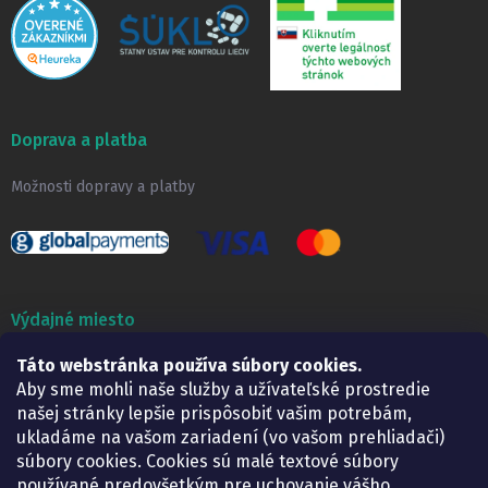
Doprava a platba
Možnosti dopravy a platby
Výdajné miesto
Táto webstránka používa súbory cookies.
Lekáreň ADONAI
Košice – Smetanova 2
Aby sme mohli naše služby a užívateľské prostredie
Pondelok:
07.30 – 15.30 h.
našej stránky lepšie prispôsobiť vašim potrebám,
Utorok:
07.30 – 16.00 h.
ukladáme na vašom zariadení (vo vašom prehliadači)
Streda:
07.30 – 16.00 h.
súbory cookies. Cookies sú malé textové súbory
Štvrtok:
07.30 – 15.30 h.
používané predovšetkým pre uchovanie vášho