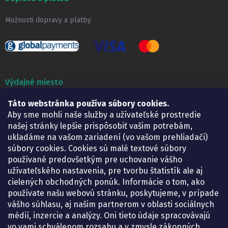
Možnosti dopravy a platby
Výdajné miesto
Táto webstránka používa súbory cookies.
Lekáreň ADONAI
Košice – Smetanova 2
Aby sme mohli naše služby a užívateľské prostredie
Pondelok:
07.30 – 15.30 h.
našej stránky lepšie prispôsobiť vašim potrebám,
Utorok:
07.30 – 16.00 h.
ukladáme na vašom zariadení (vo vašom prehliadači)
Streda:
07.30 – 16.00 h.
súbory cookies. Cookies sú malé textové súbory
Štvrtok:
07.30 – 15.30 h.
používané predovšetkým pre uchovanie vášho
Piatok:
07.30 – 15.30 h.
užívateľského nastavenia, pre tvorbu štatistík ale aj
cielených obchodných ponúk. Informácie o tom, ako
KONTAKT
používate našu webovú stránku, poskytujeme, v prípade
vášho súhlasu, aj našim partnerom v oblasti sociálnych
eshop
@
lekarenadonai.sk
médií, inzercie a analýzy. Oni tieto údaje spracovávajú
+421 948 203 203
vo vami schválenom rozsahu a v zmysle zákonných