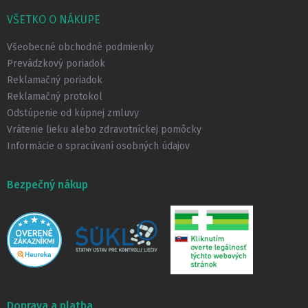
p
VŠETKO O NÁKUPE
ä
t
Všeobecné obchodné podmienky
i
Prevádzkový poriadok
e
Reklamačný poriadok
Reklamačný protokol
Odstúpenie od kúpnej zmluvy
Vrátenie lieku alebo zdravotníckej pomôcky
Informácie o spracúvaní osobných údajov
Bezpečný nákup
Doprava a platba