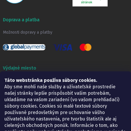
Doprava a platba
Možnosti dopravy a platby
Výdajné miesto
Táto webstránka používa súbory cookies.
Lekáreň ADONAI
Košice – Smetanova 2
Aby sme mohli naše služby a užívateľské prostredie
Pondelok:
07.30 – 15.30 h.
našej stránky lepšie prispôsobiť vašim potrebám,
Utorok:
07.30 – 16.00 h.
ukladáme na vašom zariadení (vo vašom prehliadači)
Streda:
07.30 – 16.00 h.
súbory cookies. Cookies sú malé textové súbory
Štvrtok:
07.30 – 15.30 h.
používané predovšetkým pre uchovanie vášho
Piatok:
07.30 – 15.30 h.
užívateľského nastavenia, pre tvorbu štatistík ale aj
cielených obchodných ponúk. Informácie o tom, ako
KONTAKT