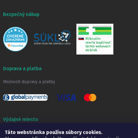
Bezpečný nákup
Doprava a platba
Možnosti dopravy a platby
Výdajné miesto
Lekáreň ADONAI
Táto webstránka používa súbory cookies.
Košice – Smetanova 2