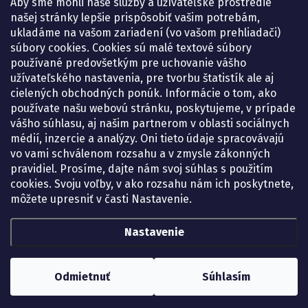
Aby sme mohli naše služby a užívateľské prostredie
Pondelok:
07.30 – 15.30 h.
našej stránky lepšie prispôsobiť vašim potrebám,
Utorok:
07.30 – 16.00 h.
ukladáme na vašom zariadení (vo vašom prehliadači)
Streda:
07.30 – 16.00 h.
súbory cookies. Cookies sú malé textové súbory
Štvrtok:
07.30 – 15.30 h.
používané predovšetkým pre uchovanie vášho
Piatok:
07.30 – 15.30 h.
užívateľského nastavenia, pre tvorbu štatistík ale aj
cielených obchodných ponúk. Informácie o tom, ako
KONTAKT
používate našu webovú stránku, poskytujeme, v prípade
vášho súhlasu, aj našim partnerom v oblasti sociálnych
eshop
@
lekarenadonai.sk
médií, inzercie a analýzy. Oni tieto údaje spracovávajú
+421 948 203 203
vo vami schválenom rozsahu a v zmysle zákonných
pravidiel. Prosíme, dajte nám svoj súhlas s použitím
Nájdete nás na Facebooku.
cookies. Svoju voľby, v ako rozsahu nám ich poskytnete,
lekarenadonai/
môžete upresniť v časti Nastavenie.
Nastavenie
Copyright 2026
Lekáreň ADONAI – online lekáreň
. Všetky práva vyhradené.
Upraviť nastavenie cookies
Odmietnuť
Súhlasím
Vytvoril Shoptet