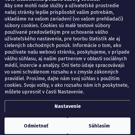
Košice – Smetanova 2
Aby sme mohli naše služby a užívateľské prostredie
Pondelok:
07.30 – 15.30 h.
našej stránky lepšie prispôsobiť vašim potrebám,
Utorok:
07.30 – 16.00 h.
ukladáme na vašom zariadení (vo vašom prehliadači)
Streda:
07.30 – 16.00 h.
súbory cookies. Cookies sú malé textové súbory
Štvrtok:
07.30 – 15.30 h.
používané predovšetkým pre uchovanie vášho
Piatok:
07.30 – 15.30 h.
užívateľského nastavenia, pre tvorbu štatistík ale aj
cielených obchodných ponúk. Informácie o tom, ako
KONTAKT
používate našu webovú stránku, poskytujeme, v prípade
vášho súhlasu, aj našim partnerom v oblasti sociálnych
eshop
@
lekarenadonai.sk
médií, inzercie a analýzy. Oni tieto údaje spracovávajú
+421 948 203 203
vo vami schválenom rozsahu a v zmysle zákonných
pravidiel. Prosíme, dajte nám svoj súhlas s použitím
Nájdete nás na Facebooku.
cookies. Svoju voľby, v ako rozsahu nám ich poskytnete,
lekarenadonai/
môžete upresniť v časti Nastavenie.
Nastavenie
Copyright 2026
Lekáreň ADONAI – online lekáreň
. Všetky práva vyhradené.
Upraviť nastavenie cookies
Odmietnuť
Súhlasím
Vytvoril Shoptet