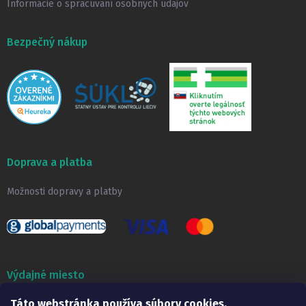
Informácie o spracúvaní osobných údajov
Bezpečný nákup
Doprava a platba
Možnosti dopravy a platby
Výdajné miesto
Táto webstránka používa súbory cookies.
Lekáreň ADONAI