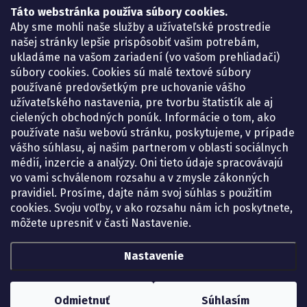
Lekáreň ADONAI
Táto webstránka používa súbory cookies.
Košice – Smetanova 2
Aby sme mohli naše služby a užívateľské prostredie
Pondelok:
07.30 – 15.30 h.
našej stránky lepšie prispôsobiť vašim potrebám,
Utorok:
07.30 – 16.00 h.
ukladáme na vašom zariadení (vo vašom prehliadači)
Streda:
07.30 – 16.00 h.
súbory cookies. Cookies sú malé textové súbory
Štvrtok:
07.30 – 15.30 h.
používané predovšetkým pre uchovanie vášho
Piatok:
07.30 – 15.30 h.
užívateľského nastavenia, pre tvorbu štatistík ale aj
cielených obchodných ponúk. Informácie o tom, ako
KONTAKT
používate našu webovú stránku, poskytujeme, v prípade
vášho súhlasu, aj našim partnerom v oblasti sociálnych
eshop
@
lekarenadonai.sk
médií, inzercie a analýzy. Oni tieto údaje spracovávajú
+421 948 203 203
vo vami schválenom rozsahu a v zmysle zákonných
pravidiel. Prosíme, dajte nám svoj súhlas s použitím
Nájdete nás na Facebooku.
cookies. Svoju voľby, v ako rozsahu nám ich poskytnete,
lekarenadonai/
môžete upresniť v časti Nastavenie.
Nastavenie
Copyright 2026
Lekáreň ADONAI – online lekáreň
. Všetky práva vyhradené.
Upraviť nastavenie cookies
Odmietnuť
Súhlasím