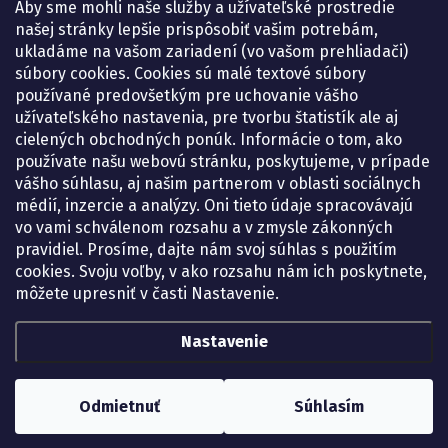
Košice – Smetanova 2
Aby sme mohli naše služby a užívateľské prostredie
Pondelok:
07.30 – 15.30 h.
našej stránky lepšie prispôsobiť vašim potrebám,
Utorok:
07.30 – 16.00 h.
ukladáme na vašom zariadení (vo vašom prehliadači)
Streda:
07.30 – 16.00 h.
súbory cookies. Cookies sú malé textové súbory
Štvrtok:
07.30 – 15.30 h.
používané predovšetkým pre uchovanie vášho
Piatok:
07.30 – 15.30 h.
užívateľského nastavenia, pre tvorbu štatistík ale aj
cielených obchodných ponúk. Informácie o tom, ako
KONTAKT
používate našu webovú stránku, poskytujeme, v prípade
vášho súhlasu, aj našim partnerom v oblasti sociálnych
eshop
@
lekarenadonai.sk
médií, inzercie a analýzy. Oni tieto údaje spracovávajú
+421 948 203 203
vo vami schválenom rozsahu a v zmysle zákonných
pravidiel. Prosíme, dajte nám svoj súhlas s použitím
Nájdete nás na Facebooku.
cookies. Svoju voľby, v ako rozsahu nám ich poskytnete,
lekarenadonai/
môžete upresniť v časti Nastavenie.
Nastavenie
Copyright 2026
Lekáreň ADONAI – online lekáreň
. Všetky práva vyhradené.
Upraviť nastavenie cookies
Odmietnuť
Súhlasím
Vytvoril Shoptet