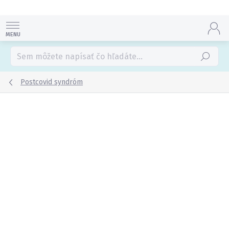
Prejsť
na
obsah
Hľadať
Postcovid syndróm