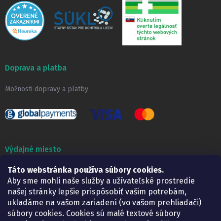
Doprava a platba
Možnosti dopravy a platby
Výdajné miesto
Lekáreň ADONAI
Táto webstránka používa súbory cookies.
Košice – Smetanova 2
Aby sme mohli naše služby a užívateľské prostredie
Pondelok:
07.30 – 15.30 h.
našej stránky lepšie prispôsobiť vašim potrebám,
Utorok:
07.30 – 16.00 h.
ukladáme na vašom zariadení (vo vašom prehliadači)
Streda:
07.30 – 16.00 h.
súbory cookies. Cookies sú malé textové súbory
Štvrtok:
07.30 – 15.30 h.