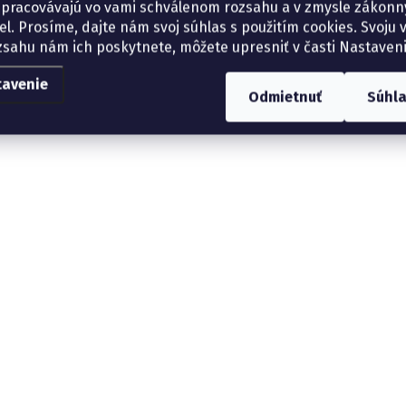
spracovávajú vo vami schválenom rozsahu a v zmysle zákon
el. Prosíme, dajte nám svoj súhlas s použitím cookies. Svoju v
zsahu nám ich poskytnete, môžete upresniť v časti Nastaveni
tavenie
Odmietnuť
Súhl