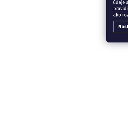
údaje 
pravidi
ako ro
Nas