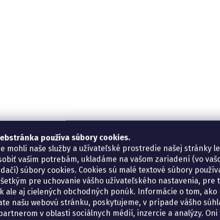
ebstránka používa súbory cookies.
e mohli naše služby a užívateľské prostredie našej stránky l
sobiť vašim potrebám, ukladáme na vašom zariadení (vo va
adači) súbory cookies. Cookies sú malé textové súbory použí
šetkým pre uchovanie vášho užívateľského nastavenia, pre 
tík ale aj cielených obchodných ponúk. Informácie o tom, ako
ate našu webovú stránku, poskytujeme, v prípade vášho súhla
artnerom v oblasti sociálnych médií, inzercie a analýzy. Oni 