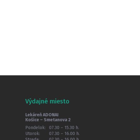
Výdajné miesto
Lekáreň ADONAI
Košice – Smetanova 2
Pondelok:
07.30 – 15.30 h.
Utorok:
07.30 – 16.00 h.
Streda:
07.30 – 16.00 h.