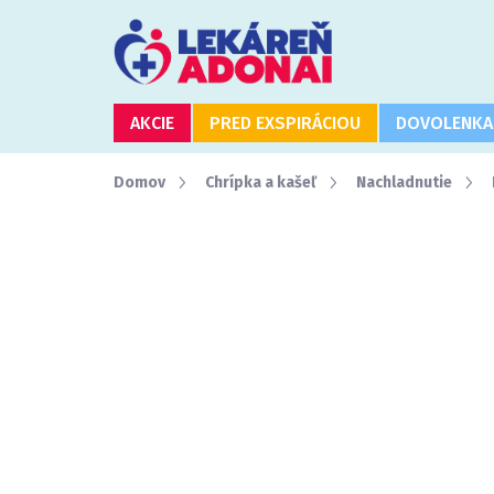
Prejsť
na
obsah
AKCIE
PRED EXSPIRÁCIOU
DOVOLENKA
Domov
Chrípka a kašeľ
Nachladnutie