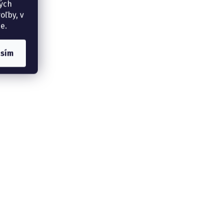
ných
oľby, v
e.
asím