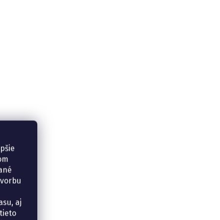
epšie
šom
vané
tvorbu
su, aj
tieto