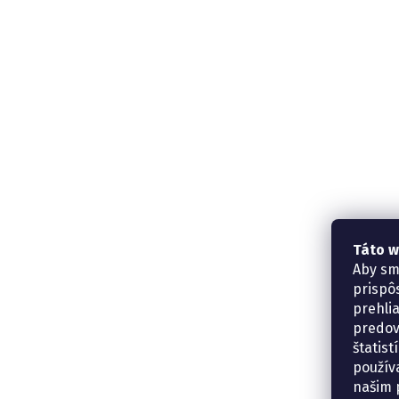
Táto w
Aby sm
prispô
prehli
predov
štatis
použív
našim p