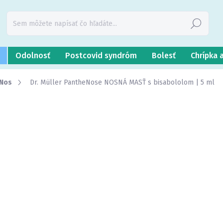
Hľadať
Odolnosť
Postcovid syndróm
Bolesť
Chrípka 
Nos
Dr. Müller PantheNose NOSNÁ MASŤ s bisabololom | 5 ml