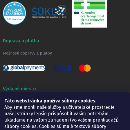
Doprava a platba
Možnosti dopravy a platby
Výdajné miesto
Táto webstránka používa súbory cookies.
Lekáreň ADONAI
Košice – Smetanova 2
Aby sme mohli naše služby a užívateľské prostredie
Pondelok:
07.30 – 15.30 h.
našej stránky lepšie prispôsobiť vašim potrebám,
Utorok:
07.30 – 16.00 h.
ukladáme na vašom zariadení (vo vašom prehliadači)
Streda:
07.30 – 16.00 h.
súbory cookies. Cookies sú malé textové súbory
Štvrtok:
07.30 – 15.30 h.