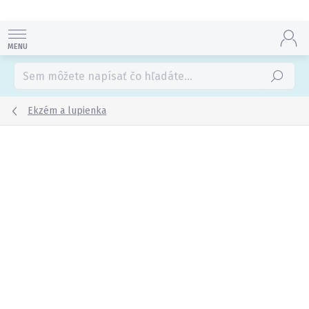
Prejsť
na
obsah
Hľadať
Ekzém a lupienka