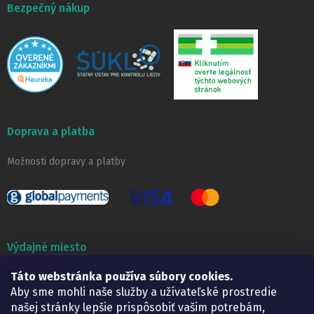
Bezpečný nákup
Doprava a platba
Možnosti dopravy a platby
Výdajné miesto
Táto webstránka používa súbory cookies.
Lekáreň ADONAI
Košice – Smetanova 2
Aby sme mohli naše služby a užívateľské prostredie
Pondelok:
07.30 – 15.30 h.
našej stránky lepšie prispôsobiť vašim potrebám,