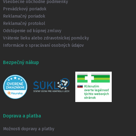
t
Všeobecné obchodné podmienky
i
Prevádzkový poriadok
e
Reklamačný poriadok
Reklamačný protokol
Odstúpenie od kúpnej zmluvy
Vrátenie lieku alebo zdravotníckej pomôcky
Informácie o spracúvaní osobných údajov
Bezpečný nákup
Doprava a platba
Možnosti dopravy a platby