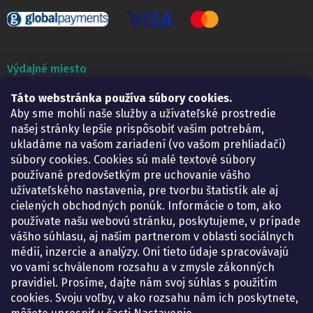
Výdajné miesto
Táto webstránka používa súbory cookies.
Lekáreň ADONAI
Košice – Smetanova 2
Aby sme mohli naše služby a užívateľské prostredie
Pondelok:
07.30 – 15.30 h.
našej stránky lepšie prispôsobiť vašim potrebám,
Utorok:
07.30 – 16.00 h.
ukladáme na vašom zariadení (vo vašom prehliadači)
Streda:
07.30 – 16.00 h.
súbory cookies. Cookies sú malé textové súbory
Štvrtok:
07.30 – 15.30 h.
používané predovšetkým pre uchovanie vášho
Piatok:
07.30 – 15.30 h.
užívateľského nastavenia, pre tvorbu štatistík ale aj
cielených obchodných ponúk. Informácie o tom, ako
KONTAKT
používate našu webovú stránku, poskytujeme, v prípade
vášho súhlasu, aj našim partnerom v oblasti sociálnych
eshop
@
lekarenadonai.sk
médií, inzercie a analýzy. Oni tieto údaje spracovávajú
+421 948 203 203
vo vami schválenom rozsahu a v zmysle zákonných
pravidiel. Prosíme, dajte nám svoj súhlas s použitím
Nájdete nás na Facebooku.
cookies. Svoju voľby, v ako rozsahu nám ich poskytnete,
lekarenadonai/