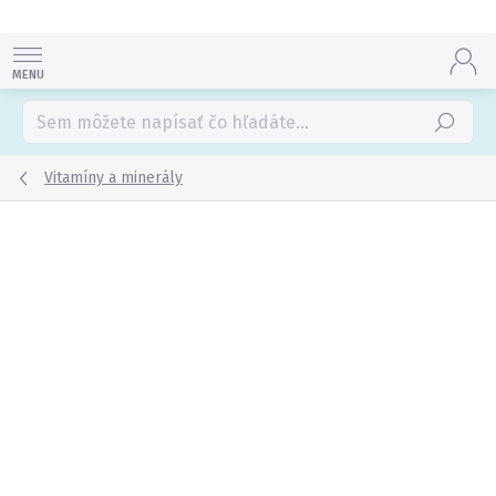
Prejsť
na
obsah
Hľadať
Vitamíny a minerály