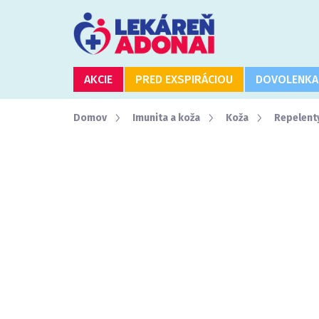
Prejsť
na
obsah
AKCIE
PRED EXSPIRÁCIOU
DOVOLENKA
Domov
Imunita a koža
Koža
Repelent