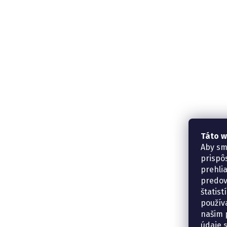
Táto w
Aby sm
prispô
prehli
predov
štatis
použív
našim p
údaje 