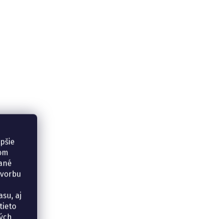
epšie
šom
vané
tvorbu
su, aj
tieto
ných