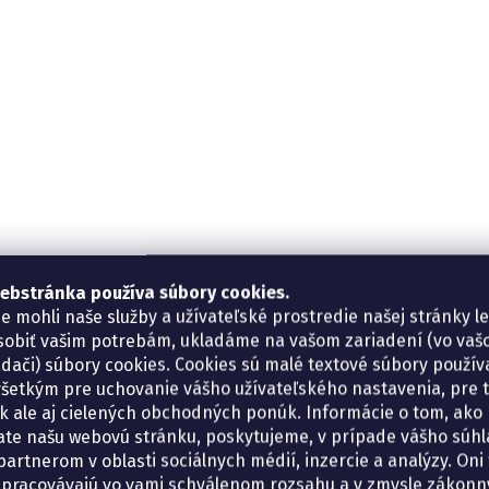
ebstránka používa súbory cookies.
e mohli naše služby a užívateľské prostredie našej stránky l
sobiť vašim potrebám, ukladáme na vašom zariadení (vo va
adači) súbory cookies. Cookies sú malé textové súbory použí
šetkým pre uchovanie vášho užívateľského nastavenia, pre 
tík ale aj cielených obchodných ponúk. Informácie o tom, ako
ate našu webovú stránku, poskytujeme, v prípade vášho súhla
artnerom v oblasti sociálnych médií, inzercie a analýzy. Oni 
spracovávajú vo vami schválenom rozsahu a v zmysle zákon