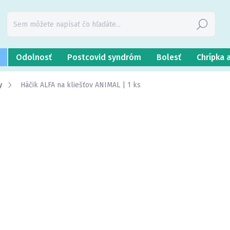
Hľadať
Odolnosť
Postcovid syndróm
Bolesť
Chrípka 
y
Háčik ALFA na kliešťov ANIMAL | 1 ks