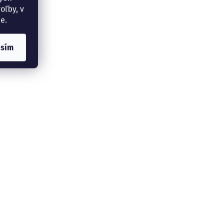
oľby, v
e.
asím