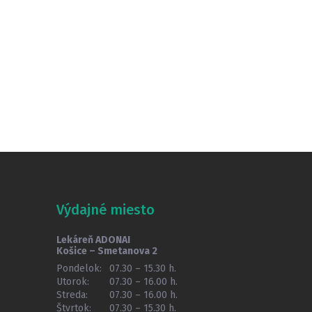
Výdajné miesto
Lekáreň ADONAI
Košice – Smetanova 2
Pondelok:
07.30 – 15.30 h.
Utorok:
07.30 – 16.00 h.
Streda:
07.30 – 16.00 h.
Štvrtok:
07.30 – 15.30 h.