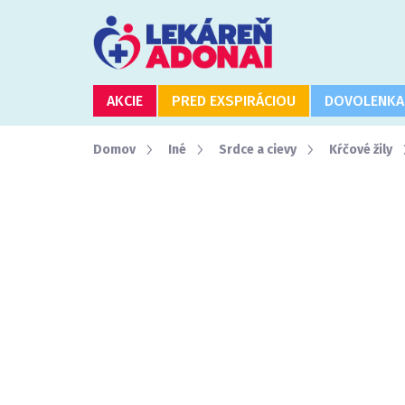
Prejsť
na
obsah
AKCIE
PRED EXSPIRÁCIOU
DOVOLENKA
Domov
Iné
Srdce a cievy
Kŕčové žily