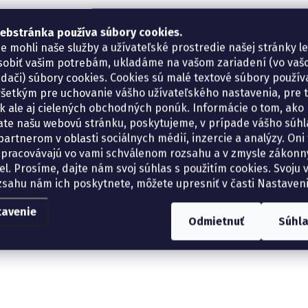
ebstránka používa súbory cookies.
e mohli naše služby a užívateľské prostredie našej stránky l
sobiť vašim potrebám, ukladáme na vašom zariadení (vo va
adači) súbory cookies. Cookies sú malé textové súbory použí
šetkým pre uchovanie vášho užívateľského nastavenia, pre 
tík ale aj cielených obchodných ponúk. Informácie o tom, ako
ate našu webovú stránku, poskytujeme, v prípade vášho súhla
artnerom v oblasti sociálnych médií, inzercie a analýzy. Oni 
spracovávajú vo vami schválenom rozsahu a v zmysle zákon
el. Prosíme, dajte nám svoj súhlas s použitím cookies. Svoju v
zsahu nám ich poskytnete, môžete upresniť v časti Nastaveni
tavenie
Odmietnuť
Súhl