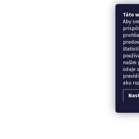
Táto w
Aby sm
prispô
prehli
predov
štatis
použív
našim p
údaje 
pravidi
ako ro
Nas