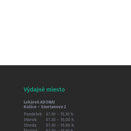
Výdajné miesto
Lekáreň ADONAI
Košice – Smetanova 2
Pondelok:
07.30 – 15.30 h.
Utorok:
07.30 – 16.00 h.
Streda:
07.30 – 16.00 h.
Štvrtok:
07.30 – 15.30 h.