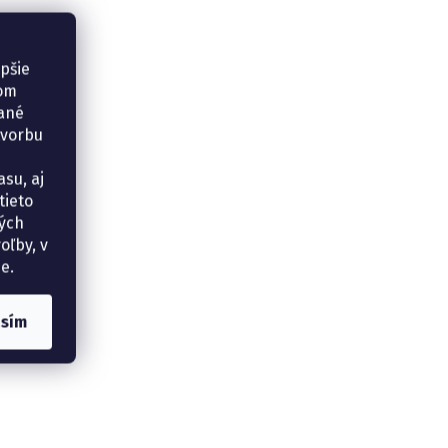
epšie
šom
vané
tvorbu
su, aj
tieto
ných
oľby, v
e.
asím