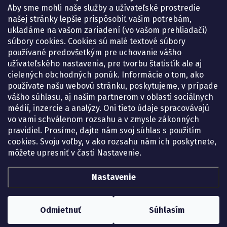
Košice – Smetanova 2
Aby sme mohli naše služby a užívateľské prostredie
Pondelok:
07.30 – 15.30 h.
našej stránky lepšie prispôsobiť vašim potrebám,
Utorok:
07.30 – 16.00 h.
ukladáme na vašom zariadení (vo vašom prehliadači)
Streda:
07.30 – 16.00 h.
súbory cookies. Cookies sú malé textové súbory
Štvrtok:
07.30 – 15.30 h.
používané predovšetkým pre uchovanie vášho
Piatok:
07.30 – 15.30 h.
užívateľského nastavenia, pre tvorbu štatistík ale aj
cielených obchodných ponúk. Informácie o tom, ako
KONTAKT
používate našu webovú stránku, poskytujeme, v prípade
vášho súhlasu, aj našim partnerom v oblasti sociálnych
eshop
@
lekarenadonai.sk
médií, inzercie a analýzy. Oni tieto údaje spracovávajú
+421 948 203 203
vo vami schválenom rozsahu a v zmysle zákonných
pravidiel. Prosíme, dajte nám svoj súhlas s použitím
Nájdete nás na Facebooku.
cookies. Svoju voľby, v ako rozsahu nám ich poskytnete,
lekarenadonai/
môžete upresniť v časti Nastavenie.
Nastavenie
Copyright 2026
Lekáreň ADONAI – online lekáreň
. Všetky práva vyhradené.
Upraviť nastavenie cookies
Odmietnuť
Súhlasím
Vytvoril Shoptet