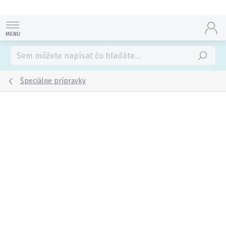
Prejsť
na
obsah
Hľadať
Špeciálne prípravky