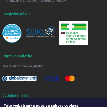
Informácie o spracúvaní osobných údajov
Bezpečný nákup
Doprava a platba
Možnosti dopravy a platby
Výdajné miesto
Táto webstránka používa súbory cookies.
Lekáreň ADONAI