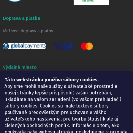
Doprava a platba
Možnosti dopravy a platby
Výdajné miesto
Táto webstránka používa súbory cookies.
Lekáreň ADONAI
Košice – Smetanova 2
Aby sme mohli naše služby a užívateľské prostredie
Pondelok:
07.30 – 15.30 h.
našej stránky lepšie prispôsobiť vašim potrebám,
Utorok:
07.30 – 16.00 h.
ukladáme na vašom zariadení (vo vašom prehliadači)
Streda:
07.30 – 16.00 h.
súbory cookies. Cookies sú malé textové súbory
Štvrtok:
07.30 – 15.30 h.
používané predovšetkým pre uchovanie vášho
Piatok:
07.30 – 15.30 h.
užívateľského nastavenia, pre tvorbu štatistík ale aj
cielených obchodných ponúk. Informácie o tom, ako
KONTAKT
používate našu webovú stránku, poskytujeme, v prípade