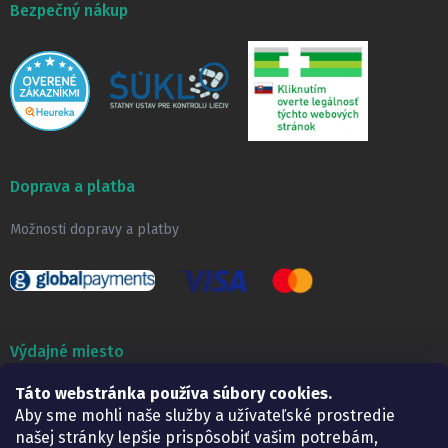
Bezpečný nákup
Doprava a platba
Možnosti dopravy a platby
Výdajné miesto
Táto webstránka používa súbory cookies.
Lekáreň ADONAI
Košice – Smetanova 2
Aby sme mohli naše služby a užívateľské prostredie
Pondelok:
07.30 – 15.30 h.
našej stránky lepšie prispôsobiť vašim potrebám,