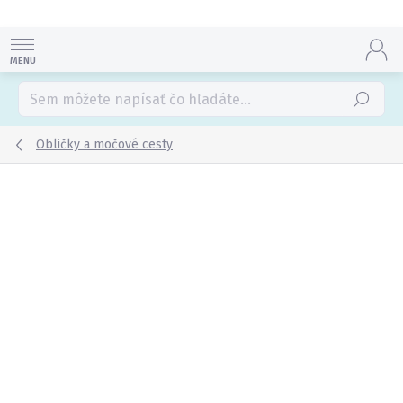
Prejsť
na
obsah
Hľadať
Obličky a močové cesty