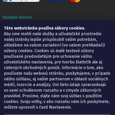
Výdajné miesto
Táto webstránka používa súbory cookies.
Lekáreň ADONAI
Košice – Smetanova 2
Aby sme mohli naše služby a užívateľské prostredie
Pondelok:
07.30 – 15.30 h.
našej stránky lepšie prispôsobiť vašim potrebám,
Utorok:
07.30 – 16.00 h.
ukladáme na vašom zariadení (vo vašom prehliadači)
Streda:
07.30 – 16.00 h.
súbory cookies. Cookies sú malé textové súbory
Štvrtok:
07.30 – 15.30 h.
používané predovšetkým pre uchovanie vášho
Piatok:
07.30 – 15.30 h.
užívateľského nastavenia, pre tvorbu štatistík ale aj
cielených obchodných ponúk. Informácie o tom, ako
KONTAKT
používate našu webovú stránku, poskytujeme, v prípade
vášho súhlasu, aj našim partnerom v oblasti sociálnych
eshop
@
lekarenadonai.sk
médií, inzercie a analýzy. Oni tieto údaje spracovávajú
+421 948 203 203
vo vami schválenom rozsahu a v zmysle zákonných
pravidiel. Prosíme, dajte nám svoj súhlas s použitím
Nájdete nás na Facebooku.
cookies. Svoju voľby, v ako rozsahu nám ich poskytnete,
lekarenadonai/
môžete upresniť v časti Nastavenie.