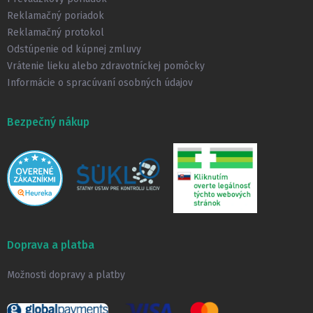
e
Reklamačný poriadok
Reklamačný protokol
Odstúpenie od kúpnej zmluvy
Vrátenie lieku alebo zdravotníckej pomôcky
Informácie o spracúvaní osobných údajov
Bezpečný nákup
Doprava a platba
Možnosti dopravy a platby