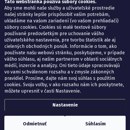
Lekáreň ADONAI
Táto webstránka používa súbory cookies.
Košice – Smetanova 2
Aby sme mohli naše služby a užívateľské prostredie
Pondelok:
07.30 – 15.30 h.
našej stránky lepšie prispôsobiť vašim potrebám,
Utorok:
07.30 – 16.00 h.
ukladáme na vašom zariadení (vo vašom prehliadači)
Streda:
07.30 – 16.00 h.
súbory cookies. Cookies sú malé textové súbory
Štvrtok:
07.30 – 15.30 h.
používané predovšetkým pre uchovanie vášho
Piatok:
07.30 – 15.30 h.
užívateľského nastavenia, pre tvorbu štatistík ale aj
cielených obchodných ponúk. Informácie o tom, ako
KONTAKT
používate našu webovú stránku, poskytujeme, v prípade
vášho súhlasu, aj našim partnerom v oblasti sociálnych
eshop
@
lekarenadonai.sk
médií, inzercie a analýzy. Oni tieto údaje spracovávajú
+421 948 203 203
vo vami schválenom rozsahu a v zmysle zákonných
pravidiel. Prosíme, dajte nám svoj súhlas s použitím
Nájdete nás na Facebooku.
cookies. Svoju voľby, v ako rozsahu nám ich poskytnete,
lekarenadonai/
môžete upresniť v časti Nastavenie.
Nastavenie
Copyright 2026
Lekáreň ADONAI – online lekáreň
. Všetky práva vyhradené.
Upraviť nastavenie cookies
Odmietnuť
Súhlasím