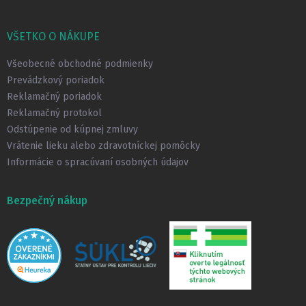
Z
á
p
VŠETKO O NÁKUPE
ä
t
Všeobecné obchodné podmienky
i
Prevádzkový poriadok
e
Reklamačný poriadok
Reklamačný protokol
Odstúpenie od kúpnej zmluvy
Vrátenie lieku alebo zdravotníckej pomôcky
Informácie o spracúvaní osobných údajov
Bezpečný nákup