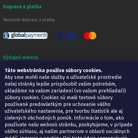
Doprava a platba
Možnosti dopravy a platby
Výdajné miesto
Táto webstránka používa súbory cookies.
Lekáreň ADONAI
Košice – Smetanova 2
Aby sme mohli naše služby a užívateľské prostredie
Pondelok:
07.30 – 15.30 h.
našej stránky lepšie prispôsobiť vašim potrebám,
Utorok:
07.30 – 16.00 h.
ukladáme na vašom zariadení (vo vašom prehliadači)
Streda:
07.30 – 16.00 h.
súbory cookies. Cookies sú malé textové súbory
Štvrtok:
07.30 – 15.30 h.
používané predovšetkým pre uchovanie vášho
Piatok:
07.30 – 15.30 h.
užívateľského nastavenia, pre tvorbu štatistík ale aj
cielených obchodných ponúk. Informácie o tom, ako
KONTAKT
používate našu webovú stránku, poskytujeme, v prípade
vášho súhlasu, aj našim partnerom v oblasti sociálnych
eshop
@
lekarenadonai.sk