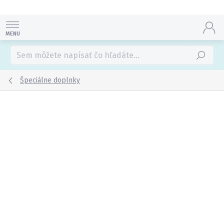
Prejsť
na
obsah
Hľadať
Špeciálne doplnky