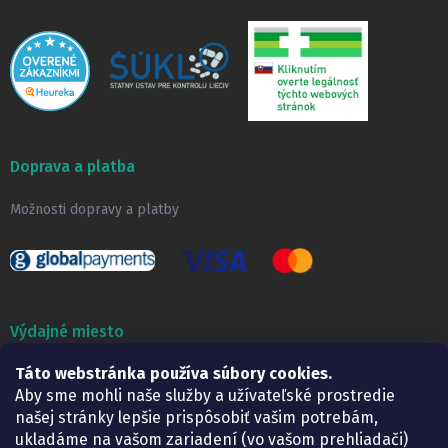
Doprava a platba
Možnosti dopravy a platby
Výdajné miesto
Táto webstránka používa súbory cookies.
Lekáreň ADONAI
Košice – Smetanova 2
Aby sme mohli naše služby a užívateľské prostredie
Pondelok:
07.30 – 15.30 h.
našej stránky lepšie prispôsobiť vašim potrebám,
Utorok:
07.30 – 16.00 h.
ukladáme na vašom zariadení (vo vašom prehliadači)