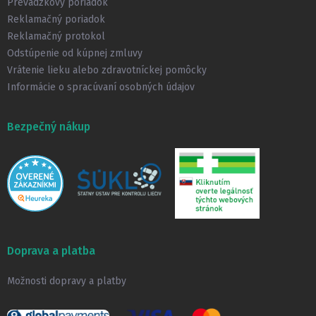
Prevádzkový poriadok
e
Reklamačný poriadok
Reklamačný protokol
Odstúpenie od kúpnej zmluvy
Vrátenie lieku alebo zdravotníckej pomôcky
Informácie o spracúvaní osobných údajov
Bezpečný nákup
Doprava a platba
Možnosti dopravy a platby