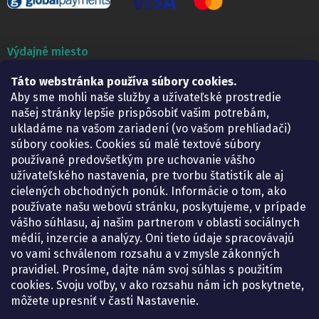
Výdajné miesto
Táto webstránka používa súbory cookies.
Lekáreň ADONAI
Košice – Smetanova 2
Aby sme mohli naše služby a užívateľské prostredie
Pondelok:
07.30 – 15.30 h.
našej stránky lepšie prispôsobiť vašim potrebám,
Utorok:
07.30 – 16.00 h.
ukladáme na vašom zariadení (vo vašom prehliadači)
Streda:
07.30 – 16.00 h.
súbory cookies. Cookies sú malé textové súbory
Štvrtok:
07.30 – 15.30 h.
používané predovšetkým pre uchovanie vášho
Piatok:
07.30 – 15.30 h.
užívateľského nastavenia, pre tvorbu štatistík ale aj
cielených obchodných ponúk. Informácie o tom, ako
KONTAKT
používate našu webovú stránku, poskytujeme, v prípade
vášho súhlasu, aj našim partnerom v oblasti sociálnych
eshop
@
lekarenadonai.sk
médií, inzercie a analýzy. Oni tieto údaje spracovávajú
+421 948 203 203
vo vami schválenom rozsahu a v zmysle zákonných
pravidiel. Prosíme, dajte nám svoj súhlas s použitím
Nájdete nás na Facebooku.
cookies. Svoju voľby, v ako rozsahu nám ich poskytnete,
lekarenadonai/
môžete upresniť v časti Nastavenie.