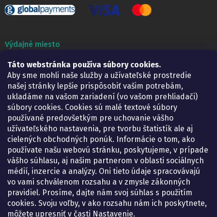
Výdajné miesto
Táto webstránka používa súbory cookies.
Lekáreň ADONAI
Košice – Smetanova 2
Aby sme mohli naše služby a užívateľské prostredie
Pondelok:
07.30 – 15.30 h.
našej stránky lepšie prispôsobiť vašim potrebám,
Utorok:
07.30 – 16.00 h.
ukladáme na vašom zariadení (vo vašom prehliadači)
Streda:
07.30 – 16.00 h.
súbory cookies. Cookies sú malé textové súbory
Štvrtok:
07.30 – 15.30 h.
používané predovšetkým pre uchovanie vášho
Piatok:
07.30 – 15.30 h.
užívateľského nastavenia, pre tvorbu štatistík ale aj
cielených obchodných ponúk. Informácie o tom, ako
KONTAKT
používate našu webovú stránku, poskytujeme, v prípade
vášho súhlasu, aj našim partnerom v oblasti sociálnych
eshop
@
lekarenadonai.sk
médií, inzercie a analýzy. Oni tieto údaje spracovávajú
+421 948 203 203
vo vami schválenom rozsahu a v zmysle zákonných
pravidiel. Prosíme, dajte nám svoj súhlas s použitím
Nájdete nás na Facebooku.
cookies. Svoju voľby, v ako rozsahu nám ich poskytnete,
lekarenadonai/
môžete upresniť v časti Nastavenie.