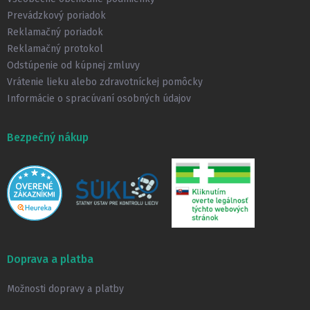
i
Prevádzkový poriadok
e
Reklamačný poriadok
Reklamačný protokol
Odstúpenie od kúpnej zmluvy
Vrátenie lieku alebo zdravotníckej pomôcky
Informácie o spracúvaní osobných údajov
Bezpečný nákup
Doprava a platba
Možnosti dopravy a platby